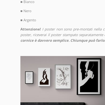
■
Bianco
■
Nero
■
Argento
Attenzione!
I poster non sono pre-montati nella 
poster, riceverai il poster stampato separatamente d
cornice è davvero semplice. Chiunque può farlo