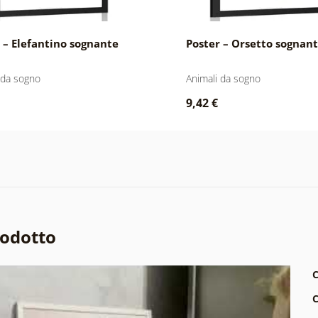
 – Elefantino sognante
Poster – Orsetto sognan
 da sogno
Animali da sogno
9,42 €
rodotto
C
C