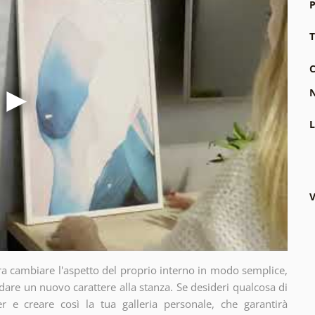
P
T
C
N
L
V
ra cambiare l'aspetto del proprio interno in modo semplice,
dare un nuovo carattere alla stanza. Se desideri qualcosa di
r e creare così la tua galleria personale, che garantirà