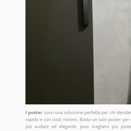
I poster
sono una soluzione perfetta per chi deside
rapido e con costi minimi. Basta un solo poster per 
più audace ed elegante, puoi scegliere più poste