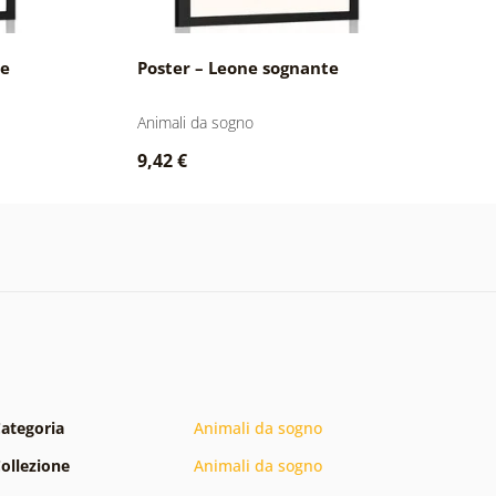
te
Poster – Leone sognante
P
d
Animali da sogno
An
9,42 €
9
ategoria
Animali da sogno
ollezione
Animali da sogno