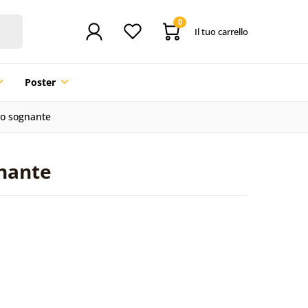
0
Il tuo carrello
Poster
no sognante
gnante