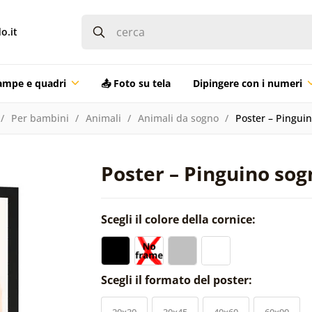
o.it
ampe e quadri
📤 Foto su tela
Dipingere con i numeri
Per bambini
Animali
Animali da sogno
Poster – Pingui
Poster – Pinguino so
Scegli il colore della cornice:
Scegli il formato del poster:
20x30
30x45
40x60
60x90