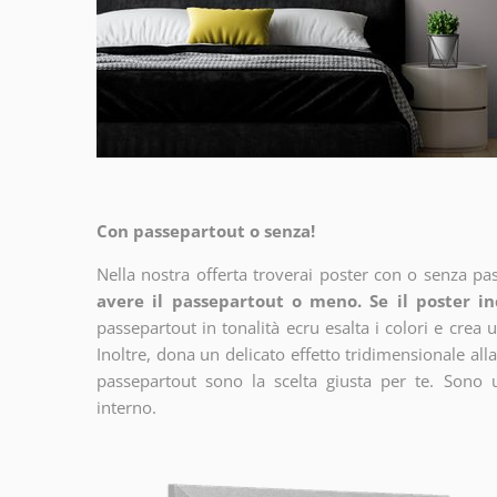
Con passepartout o senza!
Nella nostra offerta troverai poster con o senza pa
avere il passepartout o meno. Se il poster in
passepartout in tonalità ecru esalta i colori e crea u
Inoltre, dona un delicato effetto tridimensionale alla
passepartout sono la scelta giusta per te. Sono 
interno.