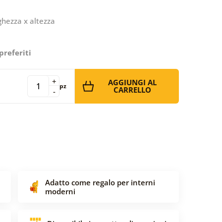
ghezza x altezza
preferiti
+
AGGIUNGI AL
pz
CARRELLO
-
Adatto come regalo per interni
moderni