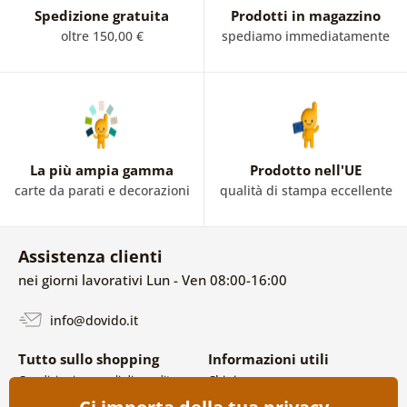
Spedizione gratuita
Prodotti in magazzino
oltre 150,00 €
spediamo immediatamente
La più ampia gamma
Prodotto nell'UE
carte da parati e decorazioni
qualità di stampa eccellente
Assistenza clienti
nei giorni lavorativi Lun - Ven 08:00-16:00
info@dovido.it
Tutto sullo shopping
Informazioni utili
Condizioni generali di vendita e
Chi siamo
reclami
FAQ