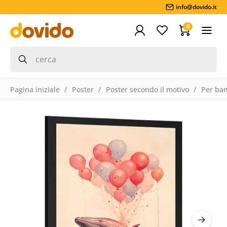
info@dovido.it
0
Pagina iniziale
Poster
Poster secondo il motivo
Per ba