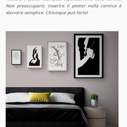
Non preoccuparti, inserire il poster nella cornice è
davvero semplice. Chiunque può farlo!