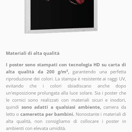
Materiali di alta qualità
I poster sono stampati con tecnologia HD su carta di
alta qualità da 200 g/m²,
garantendo una perfetta
riproduzione dei colori. La stampa è resistente ai raggi UV,
evitando che i colori sbiadiscano anche dopo
un'esposizione prolungata alla luce solare. Sia i poster che
le cornici sono realizzati con materiali sicuri e inodori,
quindi
sono adatti a qualsiasi ambiente,
camera da
letto o
cameretta per bambini.
Nonostante i materiali di
alta qualità, non consigliamo di collocare i poster in
ambienti con elevata umidità.