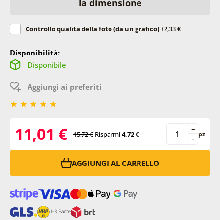
la dimensione
Controllo qualità della foto (da un grafico)
+2,33 €
Disponibilità:
Disponibile
Aggiungi ai preferiti
11,01 €
+
15,72 €
Risparmi
4,72 €
pz
-
AGGIUNGI AL CARRELLO