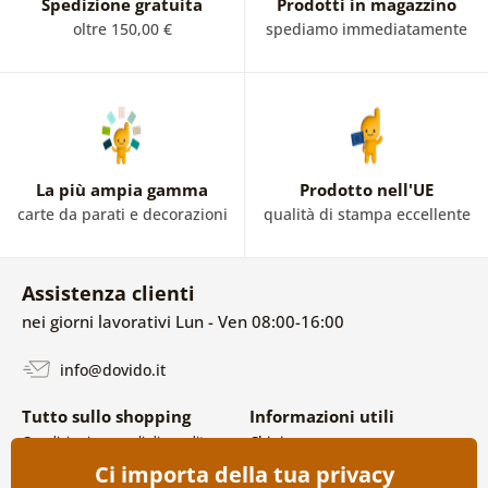
Spedizione gratuita
Prodotti in magazzino
oltre 150,00 €
spediamo immediatamente
La più ampia gamma
Prodotto nell'UE
carte da parati e decorazioni
qualità di stampa eccellente
Assistenza clienti
nei giorni lavorativi Lun - Ven 08:00-16:00
info@dovido.it
Tutto sullo shopping
Informazioni utili
Condizioni generali di vendita e
Chi siamo
reclami
FAQ
Ci importa della tua privacy
Politica sulla privacy
Contatti