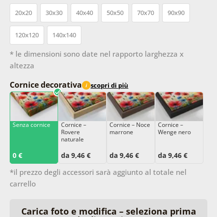
20x20
30x30
40x40
50x50
70x70
90x90
120x120
140x140
* le dimensioni sono date nel rapporto larghezza x
altezza
Cornice decorativa
scopri di più
i
Senza cornice
Cornice –
Cornice – Noce
Cornice –
Rovere
marrone
Wenge nero
naturale
0 €
da 9,46 €
da 9,46 €
da 9,46 €
*il prezzo degli accessori sarà aggiunto al totale nel
carrello
Carica foto e modifica – seleziona prima