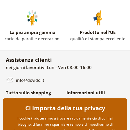
La più ampia gamma
Prodotto nell'UE
carte da parati e decorazioni
qualità di stampa eccellente
Assistenza clienti
nei giorni lavorativi Lun - Ven 08:00-16:00
info@dovido.it
Tutto sullo shopping
Informazioni utili
Condizioni generali di vendita e
Chi siamo
reclami
FAQ
Ci importa della tua privacy
Politica sulla privacy
Contatti
Opzioni di spedizione e
Collaborazione all’ingrosso
I cookie ti aiuteranno a trovare rapidamente ciò di cui hai
pagamento
bisogno, ti faranno risparmiare tempo e ti impediranno di
Reso della merce