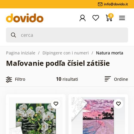
info@dovido.it
0
Pagina iniziale
Dipingere con i numeri
Natura morta
Maľovanie podľa čísiel zátišie
10
Filtro
risultati
Ordine