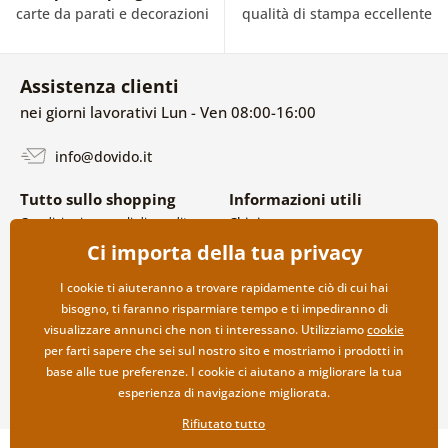
carte da parati e decorazioni
qualità di stampa eccellente
Assistenza clienti
nei giorni lavorativi Lun - Ven 08:00-16:00
info@dovido.it
Tutto sullo shopping
Informazioni utili
Condizioni generali di vendita e
Chi siamo
reclami
FAQ
Ci importa della tua privacy
Politica sulla privacy
Contatti
Opzioni di spedizione e
Collaborazione all’ingrosso
I cookie ti aiuteranno a trovare rapidamente ciò di cui hai
pagamento
bisogno, ti faranno risparmiare tempo e ti impediranno di
Reso della merce
visualizzare annunci che non ti interessano. Utilizziamo
cookie
per farti sapere che sei sul nostro sito e mostriamo i prodotti in
base alle tue preferenze. I cookie ci aiutano a migliorare la tua
esperienza di navigazione migliorata.
Rifiutato tutto