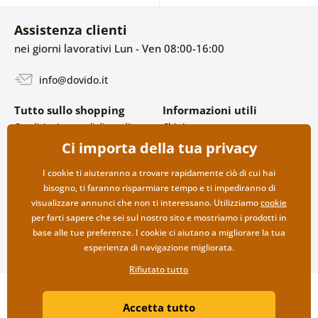
Assistenza clienti
nei giorni lavorativi Lun - Ven 08:00-16:00
info@dovido.it
Tutto sullo shopping
Informazioni utili
Condizioni generali di vendita e
Chi siamo
reclami
FAQ
Ci importa della tua privacy
Politica sulla privacy
Contatti
Opzioni di spedizione e
Collaborazione all’ingrosso
I cookie ti aiuteranno a trovare rapidamente ciò di cui hai
pagamento
bisogno, ti faranno risparmiare tempo e ti impediranno di
Reso della merce
visualizzare annunci che non ti interessano. Utilizziamo
cookie
per farti sapere che sei sul nostro sito e mostriamo i prodotti in
base alle tue preferenze. I cookie ci aiutano a migliorare la tua
esperienza di navigazione migliorata.
Rifiutato tutto
Copyright ©2019 © Dovido.it.
Accetta tutto
Webdesign
Litvanyi.sk
| Negozio online creato da