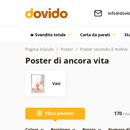
info@dovid
🔥 Svendita totale
Carta da parati
St
Pagina iniziale
Poster
Poster secondo il motivo
Poster di ancora vita
Vasi
170
Filtra prodotti
risu
Colore
Posizione
Prezzo
Numero di 