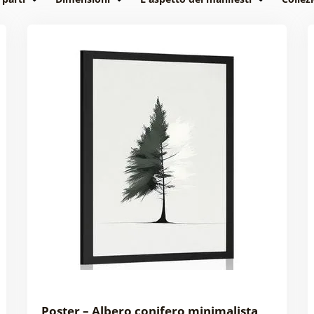
Poster – Albero conifero minimalista