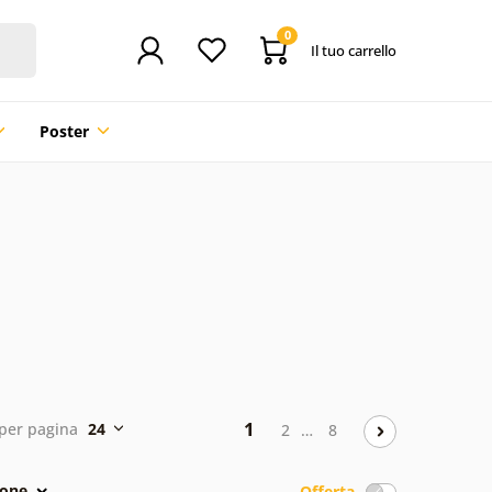
0
Il tuo carrello
Poster
1
per pagina
24
2
…
8
ione
Offerta