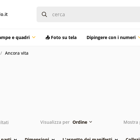
o.it
ampe e quadri
📤 Foto su tela
Dipingere con i numeri
Ancora vita
Visualizza per
Ordine
Mostra 
ltati
parti
Dimensioni
L'aspetto dei manifesti
Collez