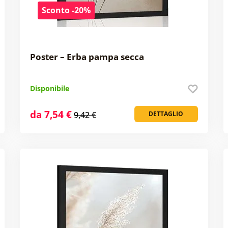
Sconto -20%
Poster – Erba pampa secca
Disponibile
da 7,54 €
9,42 €
DETTAGLIO