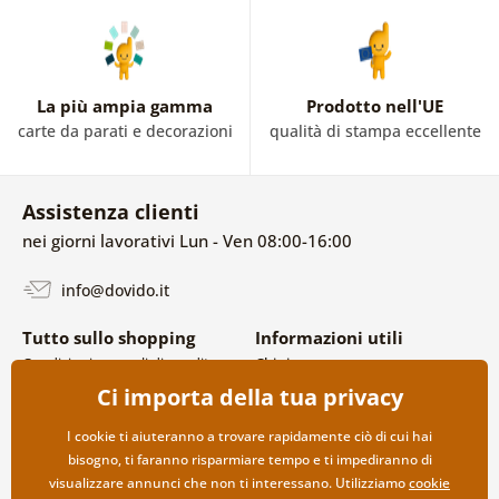
La più ampia gamma
Prodotto nell'UE
carte da parati e decorazioni
qualità di stampa eccellente
Assistenza clienti
nei giorni lavorativi Lun - Ven 08:00-16:00
info@dovido.it
Tutto sullo shopping
Informazioni utili
Condizioni generali di vendita e
Chi siamo
reclami
FAQ
Ci importa della tua privacy
Politica sulla privacy
Contatti
Opzioni di spedizione e
Collaborazione all’ingrosso
I cookie ti aiuteranno a trovare rapidamente ciò di cui hai
pagamento
bisogno, ti faranno risparmiare tempo e ti impediranno di
Reso della merce
visualizzare annunci che non ti interessano. Utilizziamo
cookie