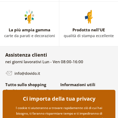
La più ampia gamma
Prodotto nell'UE
carte da parati e decorazioni
qualità di stampa eccellente
Assistenza clienti
nei giorni lavorativi Lun - Ven 08:00-16:00
info@dovido.it
Tutto sullo shopping
Informazioni utili
Condizioni generali di vendita e
Chi siamo
reclami
FAQ
Ci importa della tua privacy
Politica sulla privacy
Contatti
Opzioni di spedizione e
Collaborazione all’ingrosso
I cookie ti aiuteranno a trovare rapidamente ciò di cui hai
pagamento
bisogno, ti faranno risparmiare tempo e ti impediranno di
Reso della merce