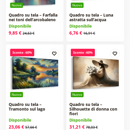
Nuova
Nuova
Quadro su tela – Farfalla
Quadro su tela – Luna
nei toni dell’arcobaleno
astratta sull’acqua
Disponibile
Disponibile
9,85 €
6,76 €
24,63 €
16,91 €
Sconto -60%
Sconto -60%
Nuova
Nuova
Quadro su tela –
Quadro su tela –
Tramonto sul lago
Silhouette di donna con
fiori
Disponibile
Disponibile
23,06 €
31,21 €
57,66 €
78,03 €