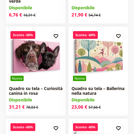
verde
Disponibile
Disponibile
6,76 €
21,90 €
16,91 €
54,74 €
Sconto -60%
Sconto -60%
Nuova
Nuova
Quadro su tela – Curiosità
Quadro su tela – Ballerina
canina in rosa
nella natura
Disponibile
Disponibile
31,21 €
23,06 €
78,03 €
57,66 €
Sconto -60%
Sconto -60%