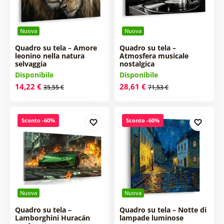
Nuova
Nuova
Quadro su tela – Amore
Quadro su tela –
leonino nella natura
Atmosfera musicale
selvaggia
nostalgica
Disponibile
Disponibile
14,22 €
28,61 €
35,55 €
71,53 €
Sconto -60%
Sconto -60%
Nuova
Nuova
Quadro su tela –
Quadro su tela – Notte di
Lamborghini Huracán
lampade luminose