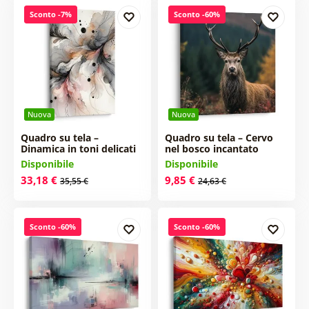
Sconto -7%
Sconto -60%
Nuova
Nuova
Quadro su tela –
Quadro su tela – Cervo
Dinamica in toni delicati
nel bosco incantato
Disponibile
Disponibile
33,18 €
9,85 €
35,55 €
24,63 €
Sconto -60%
Sconto -60%