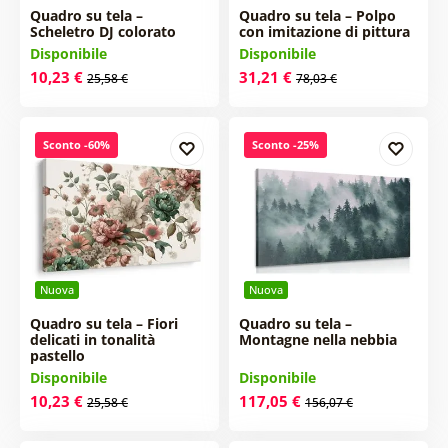
Quadro su tela –
Quadro su tela – Polpo
Scheletro DJ colorato
con imitazione di pittura
Disponibile
Disponibile
10,23 €
31,21 €
25,58 €
78,03 €
Sconto -60%
Sconto -25%
Nuova
Nuova
Quadro su tela – Fiori
Quadro su tela –
delicati in tonalità
Montagne nella nebbia
pastello
Disponibile
Disponibile
10,23 €
117,05 €
25,58 €
156,07 €