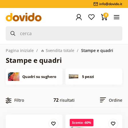
info@dovido.it
0
Pagina iniziale
🔥 Svendita totale
Stampe e quadri
Stampe e quadri
Quadri su sughero
5 pezzi
72
Filtro
risultati
Ordine
Sconto -60%