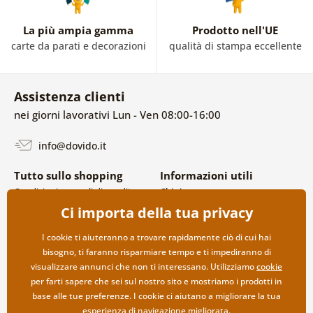
La più ampia gamma
Prodotto nell'UE
carte da parati e decorazioni
qualità di stampa eccellente
Assistenza clienti
nei giorni lavorativi Lun - Ven 08:00-16:00
info@dovido.it
Tutto sullo shopping
Informazioni utili
Condizioni generali di vendita e
Chi siamo
reclami
FAQ
Ci importa della tua privacy
Politica sulla privacy
Contatti
Opzioni di spedizione e
Collaborazione all’ingrosso
I cookie ti aiuteranno a trovare rapidamente ciò di cui hai
pagamento
bisogno, ti faranno risparmiare tempo e ti impediranno di
Reso della merce
visualizzare annunci che non ti interessano. Utilizziamo
cookie
per farti sapere che sei sul nostro sito e mostriamo i prodotti in
base alle tue preferenze. I cookie ci aiutano a migliorare la tua
esperienza di navigazione migliorata.