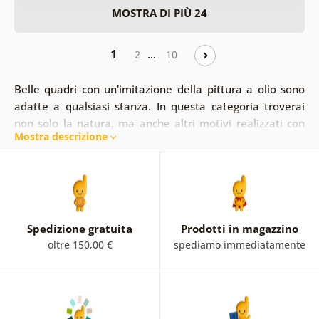
MOSTRA DI PIÙ 24
1
…
2
10
Belle quadri con un'imitazione della pittura a olio sono
adatte a qualsiasi stanza. In questa categoria troverai
non solo la natura, ma anche altri motivi realizzati con
Mostra descrizione
questa tecnica. Ad esempio, persone, fiori, città o dipinti
di natura morta. Oltre alla pittura a olio, abbiamo dipinti
che imitano la pittura ad acquerello o disegni per te.
Pezzi unici animeranno e metteranno in risalto qualsiasi
interno. Siamo sicuri che piaceranno anche a te!
Spedizione gratuita
Prodotti in magazzino
oltre 150,00 €
spediamo immediatamente