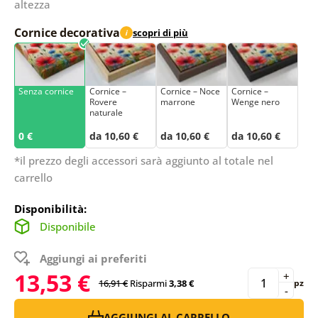
altezza
Cornice decorativa
scopri di più
i
Senza cornice
Cornice –
Cornice – Noce
Cornice –
Rovere
marrone
Wenge nero
naturale
0 €
da 10,60 €
da 10,60 €
da 10,60 €
*il prezzo degli accessori sarà aggiunto al totale nel
carrello
Disponibilità:
Disponibile
Aggiungi ai preferiti
13,53 €
+
16,91 €
Risparmi
3,38 €
pz
-
AGGIUNGI AL CARRELLO