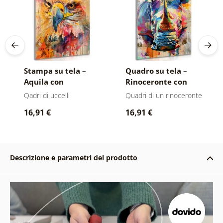
Stampa su tela –
Quadro su tela –
Aquila con
Rinoceronte con
imitazione di
imitazione di
Qadri di uccelli
Quadri di un rinoceronte
pittura
pittura
16,91 €
16,91 €
Descrizione e parametri del prodotto