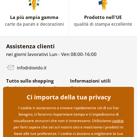
La più ampia gamma
Prodotto nell'UE
carte da parati e decorazioni
qualità di stampa eccellente
Assistenza clienti
nei giorni lavorativi Lun - Ven 08:00-16:00
info@dovido.it
Tutto sullo shopping
Informazioni utili
Condizioni generali di vendita e
Chi siamo
reclami
FAQ
Ci importa della tua privacy
Politica sulla privacy
Contatti
Opzioni di spedizione e
Collaborazione all’ingrosso
I cookie ti aiuteranno a trovare rapidamente ciò di cui hai
pagamento
bisogno, ti faranno risparmiare tempo e ti impediranno di
Reso della merce
visualizzare annunci che non ti interessano. Utilizziamo
cookie
per farti sapere che sei sul nostro sito e mostriamo i prodotti in
base alle tue preferenze. I cookie ci aiutano a migliorare la tua