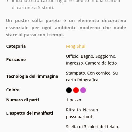
Imballato tra cartoni rigidi e spedito in una scatola
di cartone a 5 strati.
Un poster sulla parete è un elemento decorativo
essenziale per ogni ambiente moderno che vuole
stare al passo con i tempi.
Categoria
Feng Shui
Ufficio
,
Bagno
,
Soggiorno
,
Posizione
Ingresso
,
Camera da letto
Stampato
,
Con cornice
,
Su
Tecnologia dell'immagine
carta fotografica
Colore
Numero di parti
1 pezzo
Ritratto
,
Nessun
L'aspetto dei manifesti
passepartout
Scelta di 3 colori del telaio
,