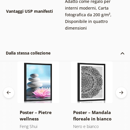
Adatto come regalo per
interni moderni
,
Carta
Vantaggi USP manifesti
fotografica da 200 g/m²
,
Disponibile in quattro
dimensioni
Dalla stessa collezione
h
Poster – Pietre
Poster – Mandala
P
wellness
floreale in bianco
d
e nero
d
Feng Shui
Nero e bianco
F