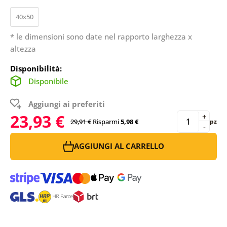
40x50
* le dimensioni sono date nel rapporto larghezza x
altezza
Disponibilità:
Disponibile
Aggiungi ai preferiti
23,93 €
+
29,91 €
Risparmi
5,98 €
pz
-
AGGIUNGI AL CARRELLO