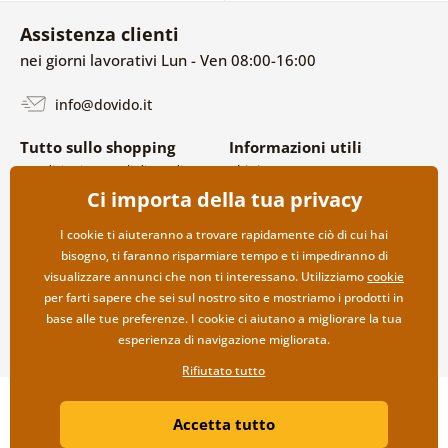
Assistenza clienti
nei giorni lavorativi Lun - Ven 08:00-16:00
info@dovido.it
Tutto sullo shopping
Informazioni utili
Condizioni generali di vendita e
Chi siamo
reclami
FAQ
Ci importa della tua privacy
Politica sulla privacy
Contatti
Opzioni di spedizione e
Collaborazione all’ingrosso
I cookie ti aiuteranno a trovare rapidamente ciò di cui hai
pagamento
bisogno, ti faranno risparmiare tempo e ti impediranno di
Reso della merce
visualizzare annunci che non ti interessano. Utilizziamo
cookie
per farti sapere che sei sul nostro sito e mostriamo i prodotti in
base alle tue preferenze. I cookie ci aiutano a migliorare la tua
esperienza di navigazione migliorata.
Rifiutato tutto
Copyright ©2019 © Dovido.it.
Accetta tutto
Webdesign
Litvanyi.sk
| Negozio online creato da