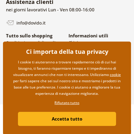
Assistenza clienti
nei giorni lavorativi Lun - Ven 08:00-16:00
info@dovido.it
Tutto sullo shopping
Informazioni utili
Condizioni generali di vendita e
Chi siamo
reclami
FAQ
Ci importa della tua privacy
Politica sulla privacy
Contatti
Opzioni di spedizione e
Collaborazione all’ingrosso
I cookie ti aiuteranno a trovare rapidamente ciò di cui hai
pagamento
bisogno, ti faranno risparmiare tempo e ti impediranno di
Reso della merce
visualizzare annunci che non ti interessano. Utilizziamo
cookie
per farti sapere che sei sul nostro sito e mostriamo i prodotti in
base alle tue preferenze. I cookie ci aiutano a migliorare la tua
esperienza di navigazione migliorata.
Rifiutato tutto
Copyright ©2019 © Dovido.it.
Accetta tutto
Webdesign
Litvanyi.sk
| Negozio online creato da