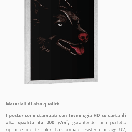
Materiali di alta qualità
I poster sono stampati con tecnologia HD su carta di
alta qualità da 200 g/m²,
garantendo una perfetta
riproduzione dei colori. La stampa è resistente ai raggi UV,