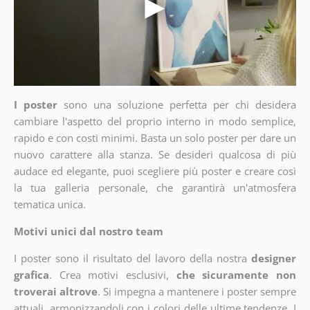
I poster
sono una soluzione perfetta per chi desidera
cambiare l'aspetto del proprio interno in modo semplice,
rapido e con costi minimi. Basta un solo poster per dare un
nuovo carattere alla stanza. Se desideri qualcosa di più
audace ed elegante, puoi scegliere più poster e creare così
la tua galleria personale, che garantirà un'atmosfera
tematica unica.
Motivi unici dal nostro team
I poster sono il risultato del lavoro della nostra
designer
grafica
. Crea motivi esclusivi,
che sicuramente non
troverai altrove
. Si impegna a mantenere i poster sempre
attuali, armonizzandoli con i colori delle ultime tendenze. I