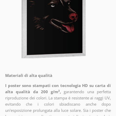
Materiali di alta qualità
I poster sono stampati con tecnologia HD su carta di
alta qualità da 200 g/m²,
garantendo una perfetta
riproduzione dei colori. La stampa è resistente ai raggi UV,
evitando che i colori sbiadiscano anche dopo
un'esposizione prolungata alla luce solare. Sia i poster che