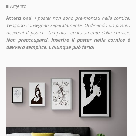
■
Argento
Attenzione!
I poster non sono pre-montati nella cornice.
Vengono consegnati separatamente. Ordinando un poster,
riceverai il poster stampato separatamente dalla cornice.
Non preoccuparti, inserire il poster nella cornice è
davvero semplice. Chiunque può farlo!