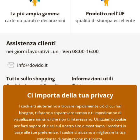
La più ampia gamma
Prodotto nell'UE
carte da parati e decorazioni
qualità di stampa eccellente
Assistenza clienti
nei giorni lavorativi Lun - Ven 08:00-16:00
info@dovido.it
Tutto sullo shopping
Informazioni utili
Condizioni generali di vendita e
Chi siamo
reclami
FAQ
Ci importa della tua privacy
Politica sulla privacy
Contatti
Opzioni di spedizione e
Collaborazione all’ingrosso
I cookie ti aiuteranno a trovare rapidamente ciò di cui hai
pagamento
bisogno, ti faranno risparmiare tempo e ti impediranno di
Reso della merce
visualizzare annunci che non ti interessano. Utilizziamo
cookie
per farti sapere che sei sul nostro sito e mostriamo i prodotti in
base alle tue preferenze. I cookie ci aiutano a migliorare la tua
esperienza di navigazione migliorata.