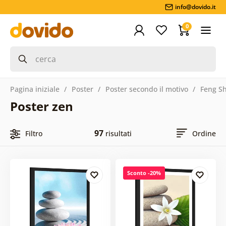
info@dovido.it
0
Pagina iniziale
Poster
Poster secondo il motivo
Feng S
Poster zen
97
Filtro
risultati
Ordine
Sconto -20%