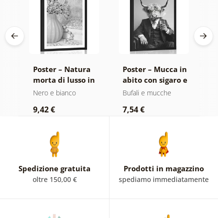
da
Poster – Natura
Poster – Mucca in
P
lla
morta di lusso in
abito con sigaro e
f
nco
bianco e nero
whisky
e
Nero e bianco
Bufali e mucche
N
9,42 €
7,54 €
7
Spedizione gratuita
Prodotti in magazzino
oltre 150,00 €
spediamo immediatamente