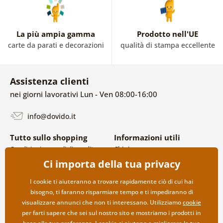
La più ampia gamma
Prodotto nell'UE
carte da parati e decorazioni
qualità di stampa eccellente
Assistenza clienti
nei giorni lavorativi Lun - Ven 08:00-16:00
info@dovido.it
Tutto sullo shopping
Informazioni utili
Condizioni generali di vendita e
Chi siamo
reclami
FAQ
Ci importa della tua privacy
Politica sulla privacy
Contatti
Opzioni di spedizione e
Collaborazione all’ingrosso
I cookie ti aiuteranno a trovare rapidamente ciò di cui hai
pagamento
bisogno, ti faranno risparmiare tempo e ti impediranno di
Reso della merce
visualizzare annunci che non ti interessano. Utilizziamo
cookie
per farti sapere che sei sul nostro sito e mostriamo i prodotti in