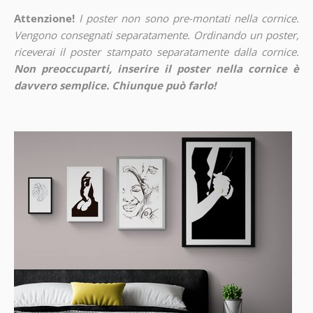
Attenzione!
I poster non sono pre-montati nella cornice.
Vengono consegnati separatamente. Ordinando un poster,
riceverai il poster stampato separatamente dalla cornice.
Non preoccuparti, inserire il poster nella cornice è
davvero semplice. Chiunque può farlo!