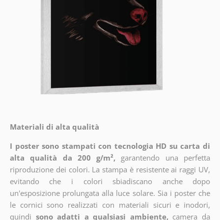
Materiali di alta qualità
I poster sono stampati con tecnologia HD su carta di
alta qualità da 200 g/m²,
garantendo una perfetta
riproduzione dei colori. La stampa è resistente ai raggi UV,
evitando che i colori sbiadiscano anche dopo
un'esposizione prolungata alla luce solare. Sia i poster che
le cornici sono realizzati con materiali sicuri e inodori,
quindi
sono adatti a qualsiasi ambiente,
camera da