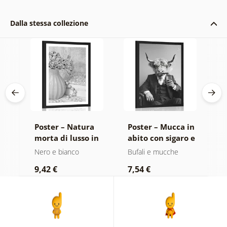
Dalla stessa collezione
da
Poster – Natura
Poster – Mucca in
P
lla
morta di lusso in
abito con sigaro e
f
nco
bianco e nero
whisky
e
Nero e bianco
Bufali e mucche
N
9,42 €
7,54 €
7