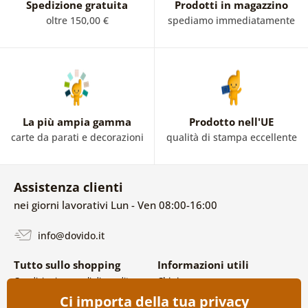
Spedizione gratuita
Prodotti in magazzino
oltre 150,00 €
spediamo immediatamente
La più ampia gamma
Prodotto nell'UE
carte da parati e decorazioni
qualità di stampa eccellente
Assistenza clienti
nei giorni lavorativi Lun - Ven 08:00-16:00
info@dovido.it
Tutto sullo shopping
Informazioni utili
Condizioni generali di vendita e
Chi siamo
reclami
FAQ
Ci importa della tua privacy