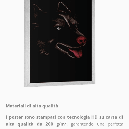
Materiali di alta qualità
I poster sono stampati con tecnologia HD su carta di
alta qualità da 200 g/m²,
garantendo una perfetta