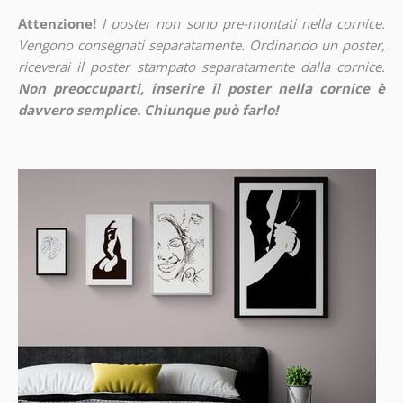
Attenzione!
I poster non sono pre-montati nella cornice.
Vengono consegnati separatamente. Ordinando un poster,
riceverai il poster stampato separatamente dalla cornice.
Non preoccuparti, inserire il poster nella cornice è
davvero semplice. Chiunque può farlo!