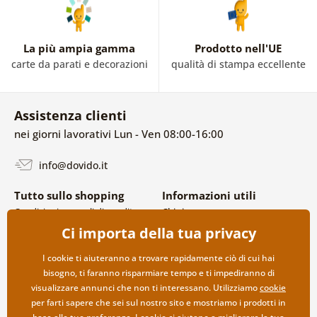
La più ampia gamma
Prodotto nell'UE
carte da parati e decorazioni
qualità di stampa eccellente
Assistenza clienti
nei giorni lavorativi Lun - Ven 08:00-16:00
info@dovido.it
Tutto sullo shopping
Informazioni utili
Condizioni generali di vendita e
Chi siamo
reclami
FAQ
Ci importa della tua privacy
Politica sulla privacy
Contatti
Opzioni di spedizione e
Collaborazione all’ingrosso
I cookie ti aiuteranno a trovare rapidamente ciò di cui hai
pagamento
bisogno, ti faranno risparmiare tempo e ti impediranno di
Reso della merce
visualizzare annunci che non ti interessano. Utilizziamo
cookie
per farti sapere che sei sul nostro sito e mostriamo i prodotti in