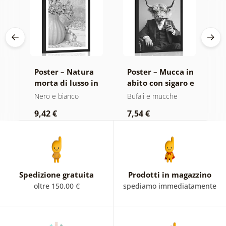
da
Poster – Natura
Poster – Mucca in
P
lla
morta di lusso in
abito con sigaro e
f
nco
bianco e nero
whisky
e
Nero e bianco
Bufali e mucche
N
9,42 €
7,54 €
7
Spedizione gratuita
Prodotti in magazzino
oltre 150,00 €
spediamo immediatamente