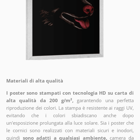
Materiali di alta qualità
I poster sono stampati con tecnologia HD su carta di
alta qualità da 200 g/m²,
garantendo una perfetta
riproduzione dei colori. La stampa è resistente ai raggi UV,
evitando che i colori sbiadiscano anche dopo
un'esposizione prolungata alla luce solare. Sia i poster che
le cornici sono realizzati con materiali sicuri e inodori,
quindi
sono adatti a qualsiasi ambiente,
camera da