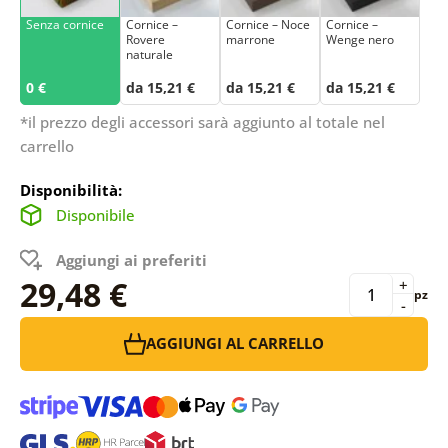
Senza cornice
Cornice –
Cornice – Noce
Cornice –
Rovere
marrone
Wenge nero
naturale
0 €
da 15,21 €
da 15,21 €
da 15,21 €
*il prezzo degli accessori sarà aggiunto al totale nel
carrello
Disponibilità:
Disponibile
Aggiungi ai preferiti
29,48 €
+
pz
-
AGGIUNGI AL CARRELLO