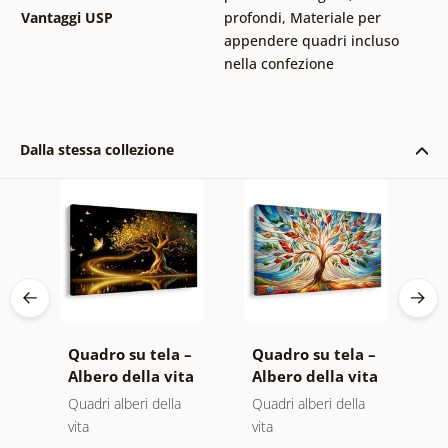
Vantaggi USP
profondi
,
Materiale per
appendere quadri incluso
nella confezione
Dalla stessa collezione
 –
Quadro su tela –
Quadro su tela –
Q
ta
Albero della vita
Albero della vita
T
magia dorata
in vetrata
s
Quadri alberi della
Quadri alberi della
Q
colorata
vita
vita
p