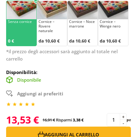
Senza cornice
Cornice –
Cornice – Noce
Cornice –
Rovere
marrone
Wenge nero
naturale
0 €
da 10,60 €
da 10,60 €
da 10,60 €
*il prezzo degli accessori sarà aggiunto al totale nel
carrello
Disponibilità:
Disponibile
Aggiungi ai preferiti
13,53 €
+
16,91 €
Risparmi
3,38 €
pz
-
AGGIUNGI AL CARRELLO