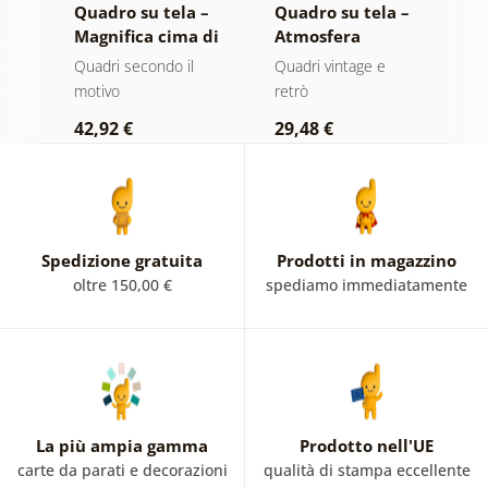
 –
Quadro su tela –
Quadro su tela –
Q
o
Magnifica cima di
Atmosfera
F
montagna in
musicale
d
ero
Quadri secondo il
Quadri vintage e
Qu
bianco e nero
nostalgica
motivo
retrò
1
42,92 €
29,48 €
Spedizione gratuita
Prodotti in magazzino
oltre 150,00 €
spediamo immediatamente
La più ampia gamma
Prodotto nell'UE
carte da parati e decorazioni
qualità di stampa eccellente