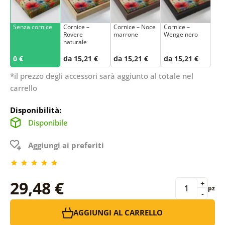
Senza cornice
Cornice –
Cornice – Noce
Cornice –
Rovere
marrone
Wenge nero
naturale
0 €
da 15,21 €
da 15,21 €
da 15,21 €
*il prezzo degli accessori sarà aggiunto al totale nel
carrello
Disponibilità:
Disponibile
Aggiungi ai preferiti
29,48 €
+
pz
-
AGGIUNGI AL CARRELLO