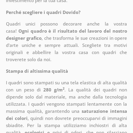
investimento per la tua casa.
Perché scegliere i quadri Dovido?
Quadri unici possono decorare anche la vostra
casa!
Ogni quadro è il risultato del lavoro del nostro
designer grafico
, che
trasforma le sue creazioni in opere
d'arte uniche e sempre attuali. Scegliete tra motivi
originali e abbellire la vostra casa con quadri che
troverete solo da noi.
Stampa di altissima qualità
I quadri sono stampati su una tela elastica di alta qualità
2
con un peso di
280 g/m
. La qualità dei quadri non
dipende solo dal materiale, ma anche dalla tecnologia
utilizzata. I quadri vengono stampati lentamente con la
massima qualità, garantendo una
saturazione intensa
dei colori
, quindi non dovrete preoccuparvi di immagini
sbiadite. Per la stampa utilizziamo inchiostri di alta
qualità,
ecologici
e privi di odori, che non rilasciano