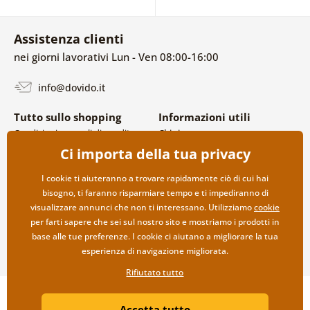
Assistenza clienti
nei giorni lavorativi Lun - Ven 08:00-16:00
info@dovido.it
Tutto sullo shopping
Informazioni utili
Condizioni generali di vendita e
Chi siamo
reclami
FAQ
Ci importa della tua privacy
Politica sulla privacy
Contatti
Opzioni di spedizione e
Collaborazione all’ingrosso
I cookie ti aiuteranno a trovare rapidamente ciò di cui hai
pagamento
bisogno, ti faranno risparmiare tempo e ti impediranno di
Reso della merce
visualizzare annunci che non ti interessano. Utilizziamo
cookie
per farti sapere che sei sul nostro sito e mostriamo i prodotti in
base alle tue preferenze. I cookie ci aiutano a migliorare la tua
esperienza di navigazione migliorata.
Rifiutato tutto
Copyright ©2019 © Dovido.it.
Accetta tutto