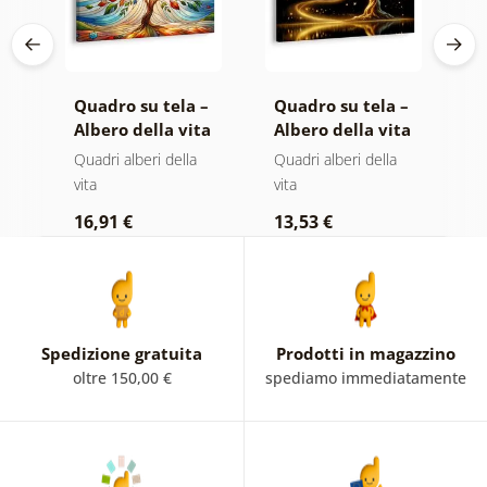
 –
Quadro su tela –
Quadro su tela –
Q
ta
Albero della vita
Albero della vita
T
in vetrata
magia dorata
s
Quadri alberi della
Quadri alberi della
Q
colorata
vita
vita
p
16,91 €
13,53 €
1
Spedizione gratuita
Prodotti in magazzino
oltre 150,00 €
spediamo immediatamente