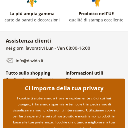
La più ampia gamma
Prodotto nell'UE
carte da parati e decorazioni
qualità di stampa eccellente
Assistenza clienti
nei giorni lavorativi Lun - Ven 08:00-16:00
info@dovido.it
Tutto sullo shopping
Informazioni utili
Condizioni generali di vendita e
Chi siamo
reclami
FAQ
Ci importa della tua privacy
Politica sulla privacy
Contatti
Opzioni di spedizione e
Collaborazione all’ingrosso
I cookie ti aiuteranno a trovare rapidamente ciò di cui hai
pagamento
bisogno, ti faranno risparmiare tempo e ti impediranno di
Reso della merce
visualizzare annunci che non ti interessano. Utilizziamo
cookie
per farti sapere che sei sul nostro sito e mostriamo i prodotti in
base alle tue preferenze. I cookie ci aiutano a migliorare la tua