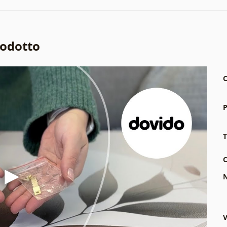
rodotto
C
P
T
C
N
V