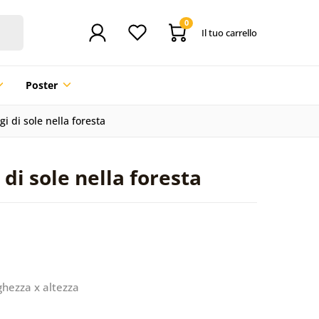
0
Il tuo carrello
Poster
i di sole nella foresta
 di sole nella foresta
ghezza x altezza