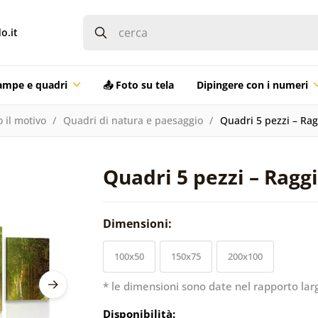
o.it
ampe e quadri
📤 Foto su tela
Dipingere con i numeri
 il motivo
Quadri di natura e paesaggio
Quadri 5 pezzi – Ragg
Quadri 5 pezzi – Raggi
Dimensioni:
100x50
150x75
200x100
* le dimensioni sono date nel rapporto lar
Disponibilità: