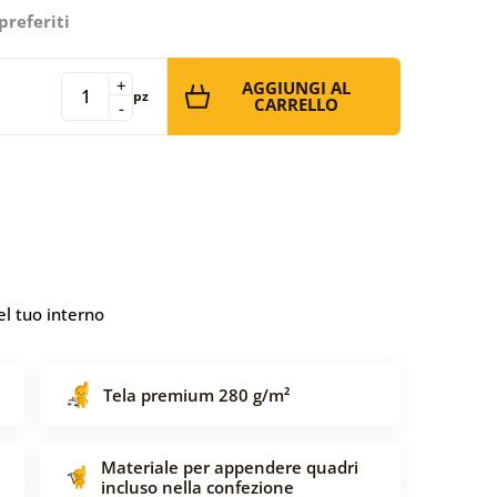
preferiti
+
AGGIUNGI AL
pz
CARRELLO
-
l tuo interno
Tela premium 280 g/m²
Materiale per appendere quadri
incluso nella confezione