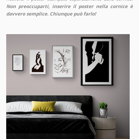
Non preoccuparti, inserire il poster nella cornice è
davvero semplice. Chiunque può farlo!