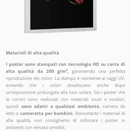
Materiali di alta qualità
I poster sono stampati con tecnologia HD su carta di
alta qualità da 200 g/m²,
garantendo una perfetta
riproduzione dei colori. La stampa è resistente ai raggi UV,
evitando che i colori sbiadiscano anche dopo
un'esposizione prolungata alla luce solare. Sia i poster che
le cornici sono realizzati con materiali sicuri e inodori,
quindi
sono adatti a qualsiasi ambiente,
camera da
letto o
cameretta per bambini.
Nonostante i materiali di
alta qualità, non consigliamo di collocare i poster in
ambienti con elevata umidità.