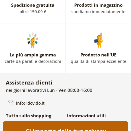
Spedizione gratuita
Prodotti in magazzino
oltre 150,00 €
spediamo immediatamente
La più ampia gamma
Prodotto nell'UE
carte da parati e decorazioni
qualità di stampa eccellente
Assistenza clienti
nei giorni lavorativi Lun - Ven 08:00-16:00
info@dovido.it
Tutto sullo shopping
Informazioni utili
Condizioni generali di vendita e
Chi siamo
reclami
FAQ