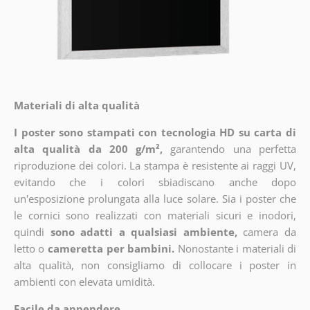
Materiali di alta qualità
I poster sono stampati con tecnologia HD su carta di
alta qualità da 200 g/m²,
garantendo una perfetta
riproduzione dei colori. La stampa è resistente ai raggi UV,
evitando che i colori sbiadiscano anche dopo
un'esposizione prolungata alla luce solare. Sia i poster che
le cornici sono realizzati con materiali sicuri e inodori,
quindi
sono adatti a qualsiasi ambiente,
camera da
letto o
cameretta per bambini.
Nonostante i materiali di
alta qualità, non consigliamo di collocare i poster in
ambienti con elevata umidità.
Facile da appendere