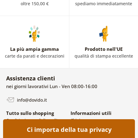
oltre 150,00 €
spediamo immediatamente
La più ampia gamma
Prodotto nell'UE
carte da parati e decorazioni
qualità di stampa eccellente
Assistenza clienti
nei giorni lavorativi Lun - Ven 08:00-16:00
info@dovido.it
Tutto sullo shopping
Informazioni utili
Condizioni generali di vendita e
Chi siamo
reclami
FAQ
Ci importa della tua privacy
Politica sulla privacy
Contatti