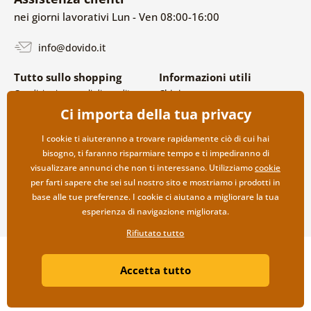
nei giorni lavorativi Lun - Ven 08:00-16:00
info@dovido.it
Tutto sullo shopping
Informazioni utili
Condizioni generali di vendita e
Chi siamo
reclami
FAQ
Ci importa della tua privacy
Politica sulla privacy
Contatti
Opzioni di spedizione e
Collaborazione all’ingrosso
I cookie ti aiuteranno a trovare rapidamente ciò di cui hai
pagamento
bisogno, ti faranno risparmiare tempo e ti impediranno di
Reso della merce
visualizzare annunci che non ti interessano. Utilizziamo
cookie
per farti sapere che sei sul nostro sito e mostriamo i prodotti in
base alle tue preferenze. I cookie ci aiutano a migliorare la tua
esperienza di navigazione migliorata.
Rifiutato tutto
Copyright ©2019 © Dovido.it.
Accetta tutto
Webdesign
Litvanyi.sk
| Negozio online creato da