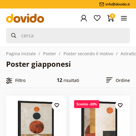
info@dovido.it
0
Pagina iniziale
Poster
Poster secondo il motivo
Astratt
Poster giapponesi
12
Filtro
risultati
Ordine
Sconto -20%