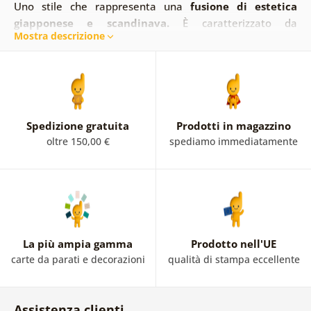
Uno stile che rappresenta una
fusione di estetica
giapponese e scandinava.
È caratterizzato da
Mostra descrizione
minimalismo, calma, colori caldi, ma anche da un po' di
imperfezione (sul modello del wabi-sabi).
La collezione
di poster di Japandi vi incanterà.
La base è la natura e
i suoi colori. I motivi in combinazione con le foglie o la
luna sono imperdibili! Come bonus, un poster di uno
scheletro in stile Japandi.
Disponibile anche come
Spedizione gratuita
Prodotti in magazzino
quadro.
oltre 150,00 €
spediamo immediatamente
La più ampia gamma
Prodotto nell'UE
carte da parati e decorazioni
qualità di stampa eccellente
Assistenza clienti