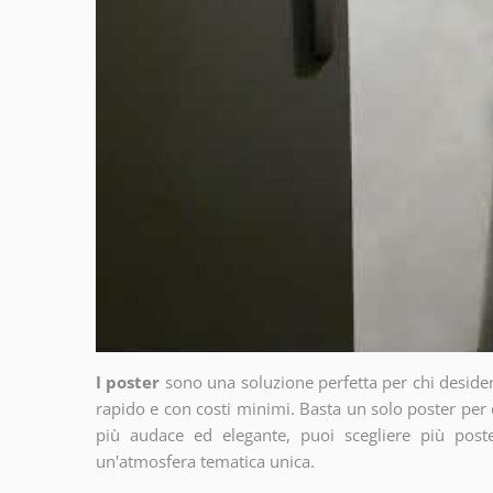
I poster
sono una soluzione perfetta per chi deside
rapido e con costi minimi. Basta un solo poster per 
più audace ed elegante, puoi scegliere più poste
un'atmosfera tematica unica.