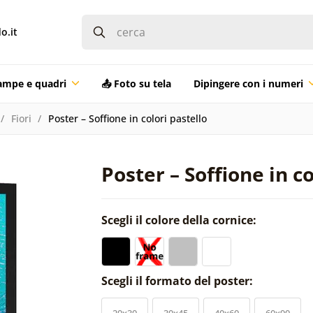
o.it
ampe e quadri
📤 Foto su tela
Dipingere con i numeri
Fiori
Poster – Soffione in colori pastello
Poster – Soffione in co
Scegli il colore della cornice:
Scegli il formato del poster:
20x30
30x45
40x60
60x90