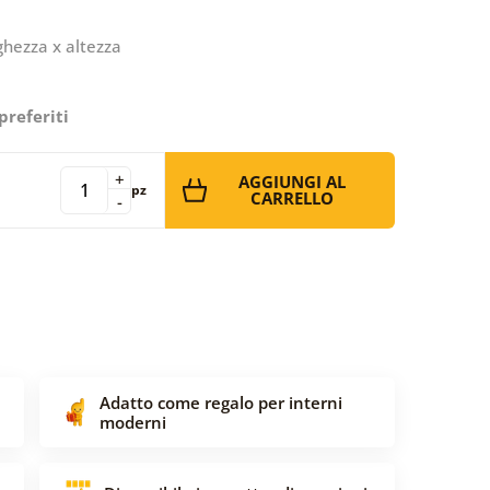
ghezza x altezza
preferiti
+
AGGIUNGI AL
pz
CARRELLO
-
Adatto come regalo per interni
moderni