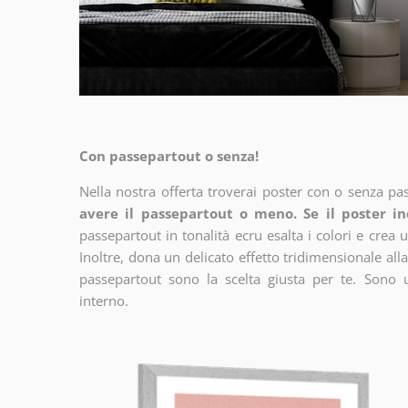
Con passepartout o senza!
Nella nostra offerta troverai poster con o senza pa
avere il passepartout o meno. Se il poster in
passepartout in tonalità ecru esalta i colori e crea u
Inoltre, dona un delicato effetto tridimensionale alla
passepartout sono la scelta giusta per te. Sono 
interno.