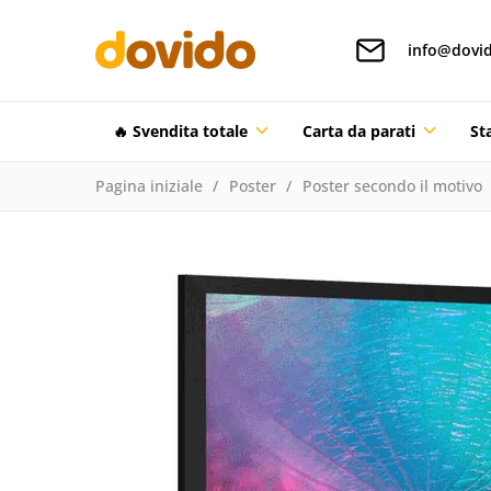
info@dovid
🔥 Svendita totale
Carta da parati
St
Pagina iniziale
Poster
Poster secondo il motivo