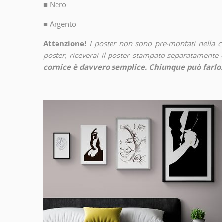
■
Nero
■
Argento
Attenzione!
I poster non sono pre-montati nella 
poster, riceverai il poster stampato separatamente d
cornice è davvero semplice. Chiunque può farlo