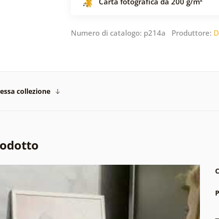
Carta fotografica da 200 g/m²
Numero di catalogo: p214a Produttore:
D
tessa collezione
rodotto
C
P