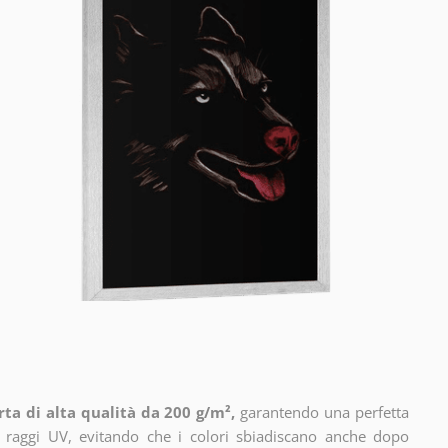
ta di alta qualità da 200 g/m²,
garantendo una perfetta
i raggi UV, evitando che i colori sbiadiscano anche dopo