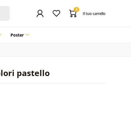
0
Il tuo carrello
Poster
lori pastello