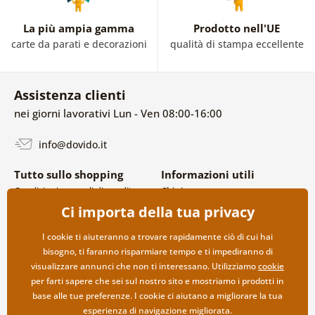
La più ampia gamma
Prodotto nell'UE
carte da parati e decorazioni
qualità di stampa eccellente
Assistenza clienti
nei giorni lavorativi Lun - Ven 08:00-16:00
info@dovido.it
Tutto sullo shopping
Informazioni utili
Condizioni generali di vendita e
Chi siamo
reclami
FAQ
Ci importa della tua privacy
Politica sulla privacy
Contatti
Opzioni di spedizione e
Collaborazione all’ingrosso
I cookie ti aiuteranno a trovare rapidamente ciò di cui hai
pagamento
bisogno, ti faranno risparmiare tempo e ti impediranno di
Reso della merce
visualizzare annunci che non ti interessano. Utilizziamo
cookie
per farti sapere che sei sul nostro sito e mostriamo i prodotti in
base alle tue preferenze. I cookie ci aiutano a migliorare la tua
esperienza di navigazione migliorata.