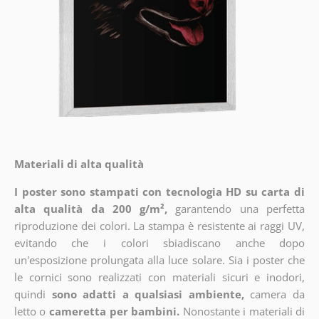
Materiali di alta qualità
I poster sono stampati con tecnologia HD su carta di
alta qualità da 200 g/m²,
garantendo una perfetta
riproduzione dei colori. La stampa è resistente ai raggi UV,
evitando che i colori sbiadiscano anche dopo
un'esposizione prolungata alla luce solare. Sia i poster che
le cornici sono realizzati con materiali sicuri e inodori,
quindi
sono adatti a qualsiasi ambiente,
camera da
letto o
cameretta per bambini.
Nonostante i materiali di