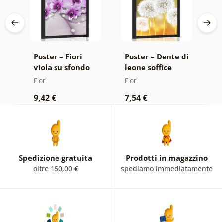
di
Poster – Fiori
Poster – Dente di
P
ne
viola su sfondo
leone soffice
m
astratto
Fiori
Fiori
Fi
9,42 €
7,54 €
9
Spedizione gratuita
Prodotti in magazzino
oltre 150,00 €
spediamo immediatamente