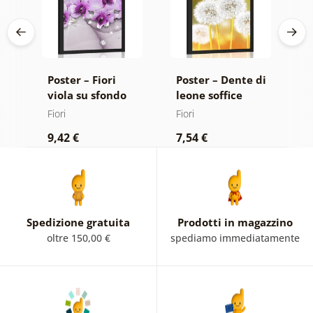
di
Poster – Fiori
Poster – Dente di
P
ne
viola su sfondo
leone soffice
m
astratto
Fiori
Fiori
Fi
9,42 €
7,54 €
9
Spedizione gratuita
Prodotti in magazzino
oltre 150,00 €
spediamo immediatamente