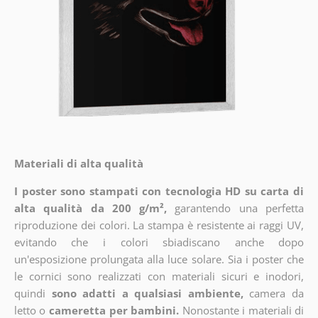
Materiali di alta qualità
I poster sono stampati con tecnologia HD su carta di
alta qualità da 200 g/m²,
garantendo una perfetta
riproduzione dei colori. La stampa è resistente ai raggi UV,
evitando che i colori sbiadiscano anche dopo
un'esposizione prolungata alla luce solare. Sia i poster che
le cornici sono realizzati con materiali sicuri e inodori,
quindi
sono adatti a qualsiasi ambiente,
camera da
letto o
cameretta per bambini.
Nonostante i materiali di