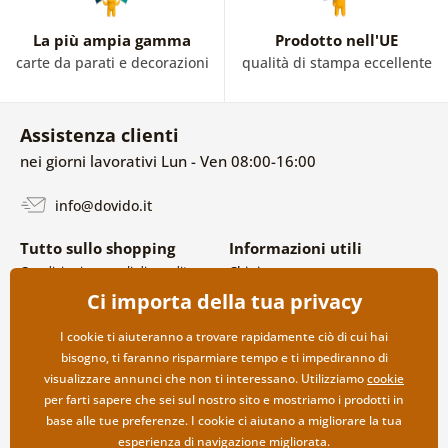
La più ampia gamma
Prodotto nell'UE
carte da parati e decorazioni
qualità di stampa eccellente
Assistenza clienti
nei giorni lavorativi Lun - Ven 08:00-16:00
info@dovido.it
Tutto sullo shopping
Informazioni utili
Condizioni generali di vendita e
Chi siamo
reclami
FAQ
Ci importa della tua privacy
Politica sulla privacy
Contatti
Opzioni di spedizione e
Collaborazione all’ingrosso
I cookie ti aiuteranno a trovare rapidamente ciò di cui hai
pagamento
bisogno, ti faranno risparmiare tempo e ti impediranno di
Reso della merce
visualizzare annunci che non ti interessano. Utilizziamo
cookie
per farti sapere che sei sul nostro sito e mostriamo i prodotti in
base alle tue preferenze. I cookie ci aiutano a migliorare la tua
esperienza di navigazione migliorata.