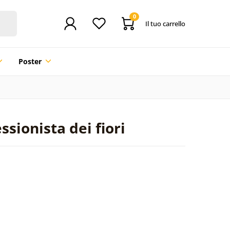
0
Il tuo carrello
Poster
sionista dei fiori