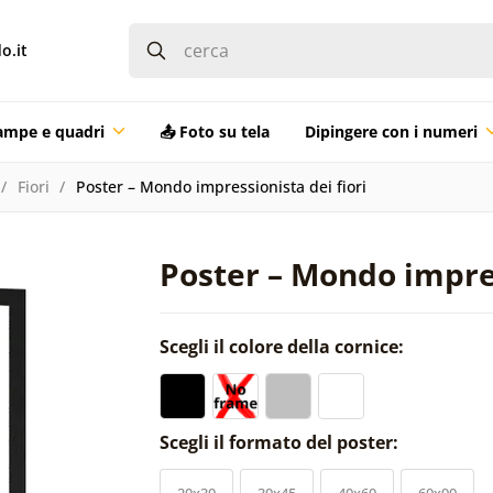
o.it
ampe e quadri
📤 Foto su tela
Dipingere con i numeri
Fiori
Poster – Mondo impressionista dei fiori
Poster – Mondo impres
Scegli il colore della cornice:
Scegli il formato del poster:
20x30
30x45
40x60
60x90