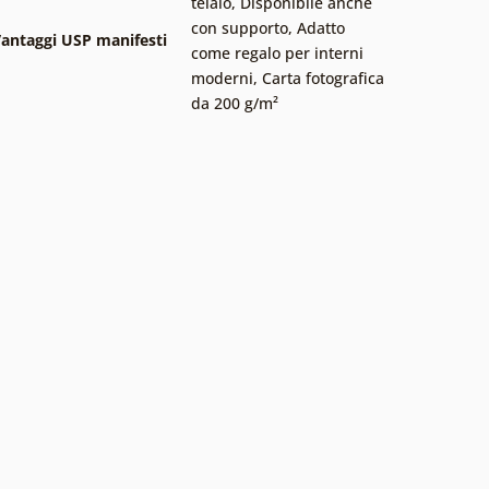
telaio
,
Disponibile anche
con supporto
,
Adatto
antaggi USP manifesti
come regalo per interni
moderni
,
Carta fotografica
da 200 g/m²