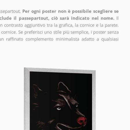
ssepartout.
Per ogni poster non è possibile scegliere se
clude il passepartout, ciò sarà indicato nel nome.
Il
n contrasto aggiuntivo tra la grafica, la cornice e la parete.
 cornice. Se preferisci uno stile più semplice, i poster senza
un raffinato complemento minimalista adatto a qualsiasi