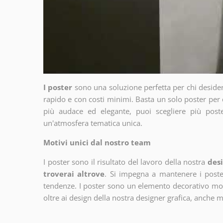
I poster
sono una soluzione perfetta per chi deside
rapido e con costi minimi. Basta un solo poster per 
più audace ed elegante, puoi scegliere più poste
un'atmosfera tematica unica.
Motivi unici dal nostro team
I poster sono il risultato del lavoro della nostra
desi
troverai altrove
. Si impegna a mantenere i poster
tendenze. I poster sono un elemento decorativo molto
oltre ai design della nostra designer grafica, anche 