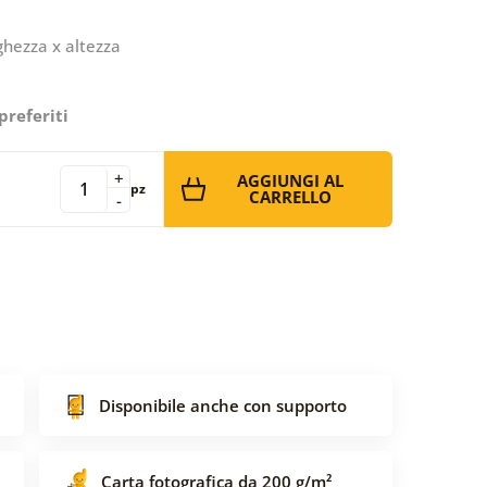
ghezza x altezza
preferiti
+
AGGIUNGI AL
pz
CARRELLO
-
Disponibile anche con supporto
Carta fotografica da 200 g/m²