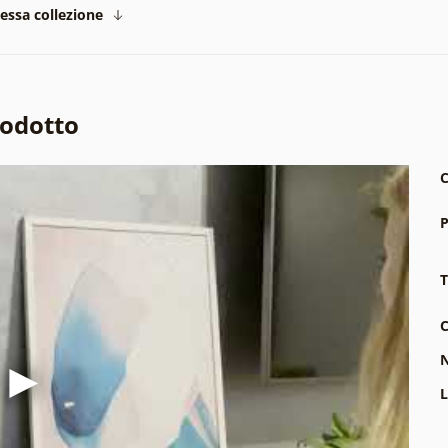
tessa collezione
rodotto
C
P
T
C
N
L