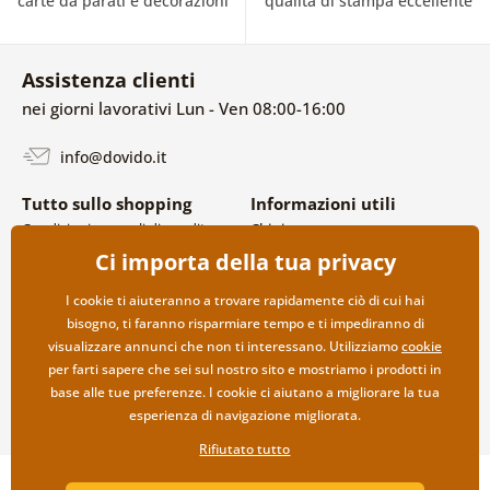
carte da parati e decorazioni
qualità di stampa eccellente
Assistenza clienti
nei giorni lavorativi Lun - Ven 08:00-16:00
info@dovido.it
Tutto sullo shopping
Informazioni utili
Condizioni generali di vendita e
Chi siamo
reclami
FAQ
Ci importa della tua privacy
Politica sulla privacy
Contatti
Opzioni di spedizione e
Collaborazione all’ingrosso
I cookie ti aiuteranno a trovare rapidamente ciò di cui hai
pagamento
bisogno, ti faranno risparmiare tempo e ti impediranno di
Reso della merce
visualizzare annunci che non ti interessano. Utilizziamo
cookie
per farti sapere che sei sul nostro sito e mostriamo i prodotti in
base alle tue preferenze. I cookie ci aiutano a migliorare la tua
esperienza di navigazione migliorata.
Rifiutato tutto
Copyright ©2019 © Dovido.it.