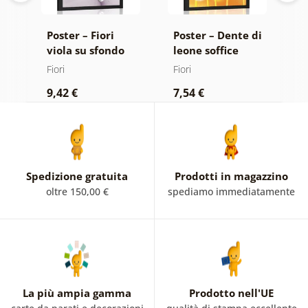
di
Poster – Fiori
Poster – Dente di
P
ne
viola su sfondo
leone soffice
m
astratto
Fiori
Fiori
Fi
9,42 €
7,54 €
9
Spedizione gratuita
Prodotti in magazzino
oltre 150,00 €
spediamo immediatamente
La più ampia gamma
Prodotto nell'UE