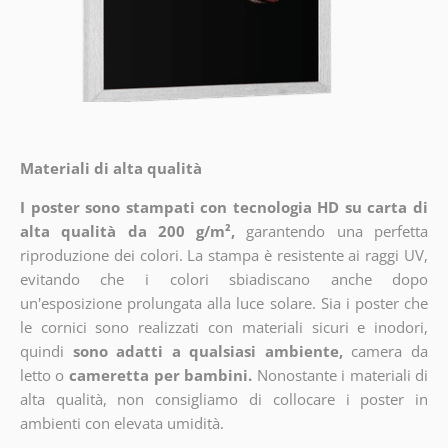
Materiali di alta qualità
I poster sono stampati con tecnologia HD su carta di
alta qualità da 200 g/m²,
garantendo una perfetta
riproduzione dei colori. La stampa è resistente ai raggi UV,
evitando che i colori sbiadiscano anche dopo
un'esposizione prolungata alla luce solare. Sia i poster che
le cornici sono realizzati con materiali sicuri e inodori,
quindi
sono adatti a qualsiasi ambiente,
camera da
letto o
cameretta per bambini.
Nonostante i materiali di
alta qualità, non consigliamo di collocare i poster in
ambienti con elevata umidità.