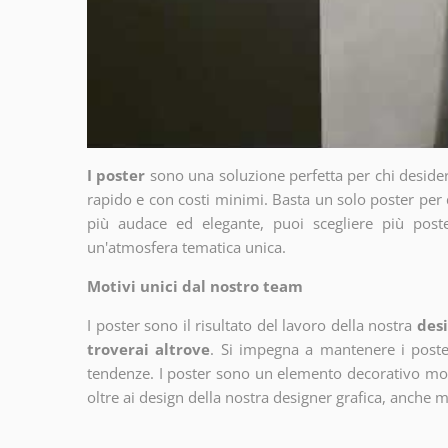
I poster
sono una soluzione perfetta per chi deside
rapido e con costi minimi. Basta un solo poster per 
più audace ed elegante, puoi scegliere più poste
un'atmosfera tematica unica.
Motivi unici dal nostro team
I poster sono il risultato del lavoro della nostra
desi
troverai altrove
. Si impegna a mantenere i poster
tendenze. I poster sono un elemento decorativo molto
oltre ai design della nostra designer grafica, anche 