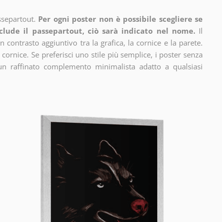
ssepartout.
Per ogni poster non è possibile scegliere se
clude il passepartout, ciò sarà indicato nel nome.
Il
n contrasto aggiuntivo tra la grafica, la cornice e la parete.
 cornice. Se preferisci uno stile più semplice, i poster senza
un raffinato complemento minimalista adatto a qualsiasi