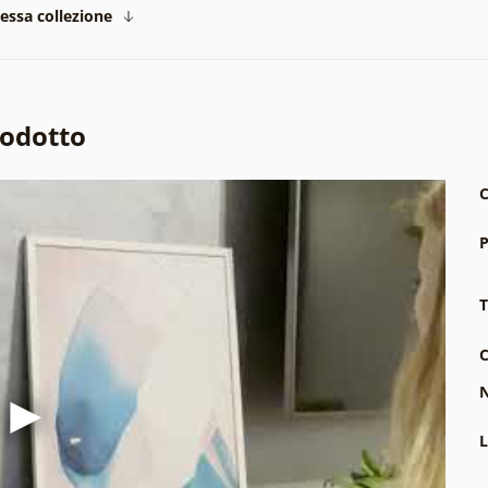
tessa collezione
rodotto
C
P
T
C
N
L