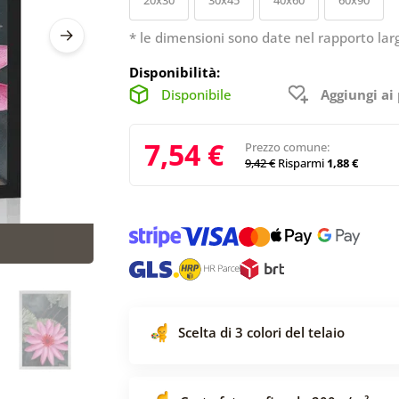
* le dimensioni sono date nel rapporto lar
Disponibilità:
Disponibile
Aggiungi ai 
7,54 €
Prezzo comune:
9,42 €
Risparmi
1,88 €
Scelta di 3 colori del telaio