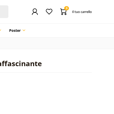
0
Il tuo carrello
Poster
 affascinante