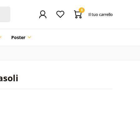
0
Il tuo carrello
Poster
asoli