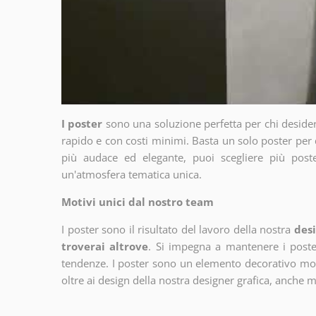
I poster
sono una soluzione perfetta per chi deside
rapido e con costi minimi. Basta un solo poster per 
più audace ed elegante, puoi scegliere più poste
un'atmosfera tematica unica.
Motivi unici dal nostro team
I poster sono il risultato del lavoro della nostra
desi
troverai altrove
. Si impegna a mantenere i poster
tendenze. I poster sono un elemento decorativo molto
oltre ai design della nostra designer grafica, anche 