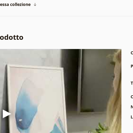
tessa collezione
rodotto
C
P
T
C
N
L