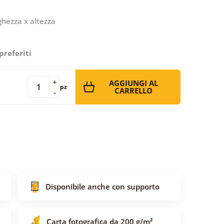
ghezza x altezza
preferiti
+
AGGIUNGI AL
pz
CARRELLO
-
Disponibile anche con supporto
Carta fotografica da 200 g/m²