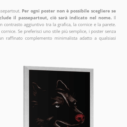
ssepartout.
Per ogni poster non è possibile scegliere se
clude il passepartout, ciò sarà indicato nel nome.
Il
n contrasto aggiuntivo tra la grafica, la cornice e la parete.
 cornice. Se preferisci uno stile più semplice, i poster senza
un raffinato complemento minimalista adatto a qualsiasi