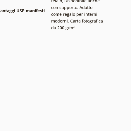
telaio
,
Disponibile anche
con supporto
,
Adatto
antaggi USP manifesti
come regalo per interni
moderni
,
Carta fotografica
da 200 g/m²