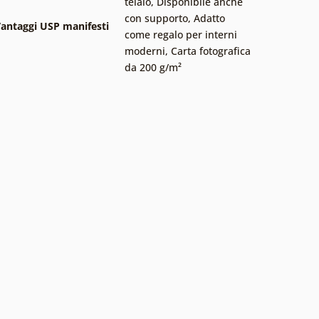
telaio
,
Disponibile anche
con supporto
,
Adatto
antaggi USP manifesti
come regalo per interni
moderni
,
Carta fotografica
da 200 g/m²