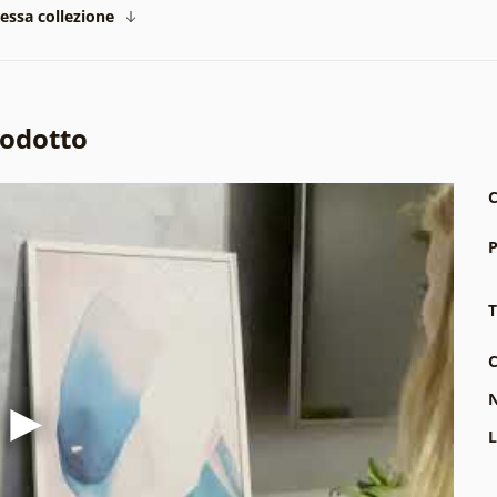
tessa collezione
rodotto
C
P
T
C
N
L