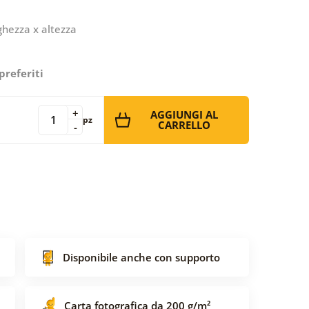
ghezza x altezza
preferiti
+
AGGIUNGI AL
pz
CARRELLO
-
Disponibile anche con supporto
Carta fotografica da 200 g/m²