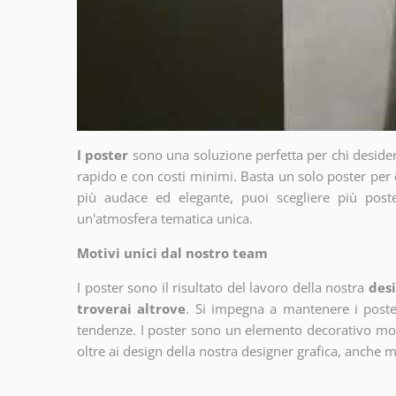
I poster
sono una soluzione perfetta per chi deside
rapido e con costi minimi. Basta un solo poster per 
più audace ed elegante, puoi scegliere più poste
un'atmosfera tematica unica.
Motivi unici dal nostro team
I poster sono il risultato del lavoro della nostra
desi
troverai altrove
. Si impegna a mantenere i poster
tendenze. I poster sono un elemento decorativo molto
oltre ai design della nostra designer grafica, anche 