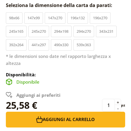
Seleziona la dimensione della carta da parati:
98x66
147x99
147x270
196x132
196x270
245x165
245x270
294x198
294x270
343x231
392x264
441x297
490x330
539x363
* le dimensioni sono date nel rapporto larghezza x
altezza
Disponibilità:
Disponibile
Aggiungi ai preferiti
25,58 €
+
pz
-
AGGIUNGI AL CARRELLO