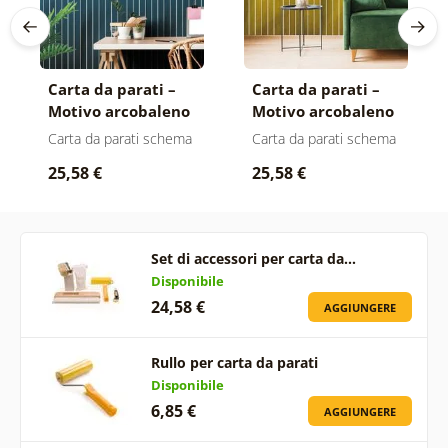
Carta da parati –
Carta da parati –
Motivo arcobaleno
Motivo arcobaleno
blu Mid-Century
senape Mid-Century
Carta da parati schema
Carta da parati schema
25,58 €
25,58 €
Set di accessori per carta da…
Disponibile
24,58 €
AGGIUNGERE
Rullo per carta da parati
Disponibile
6,85 €
AGGIUNGERE