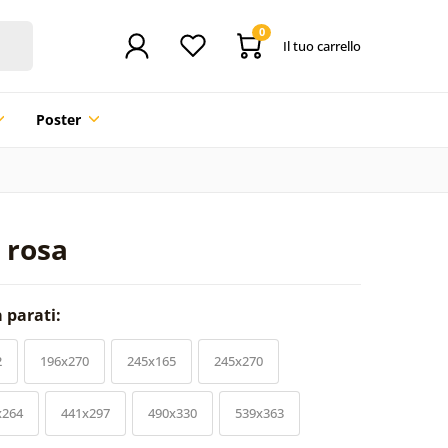
0
Il tuo carrello
Poster
 rosa
a parati:
2
196x270
245x165
245x270
x264
441x297
490x330
539x363