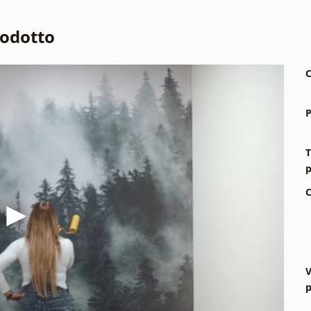
rodotto
C
P
T
p
C
V
p