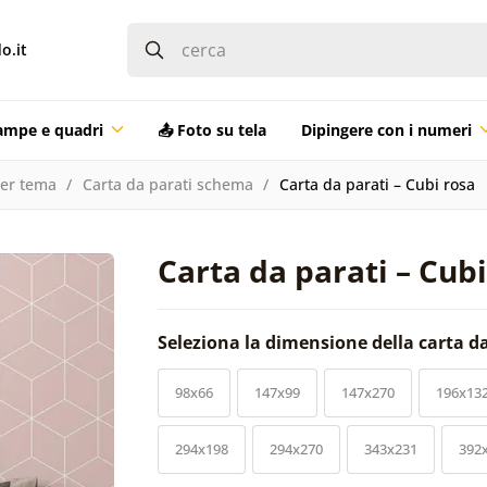
o.it
ampe e quadri
📤 Foto su tela
Dipingere con i numeri
per tema
Carta da parati schema
Carta da parati – Cubi rosa
Carta da parati – Cubi
Seleziona la dimensione della carta d
98x66
147x99
147x270
196x13
294x198
294x270
343x231
392