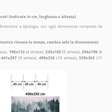
rati (indicate in cm, larghezza x altezza)
i dimensioni e tipologie, con ogni dimensione composta da
l motivo rimane lo stesso, cambia solo la dimensione)
isce),
196x132
(4 strisce),
245x165
(5 strisce),
294x198
(6
,
441x297
(9 strisce),
490x330
(10 strisce),
539x363
(11