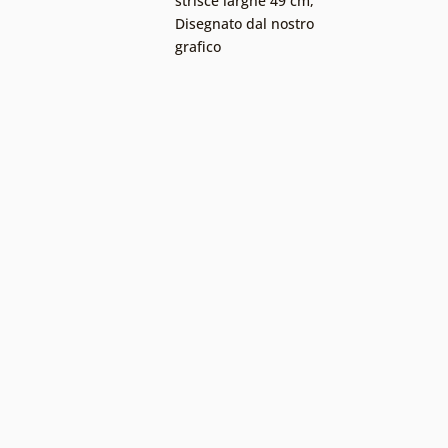
strisce larghe 49 cm
,
Disegnato dal nostro
grafico