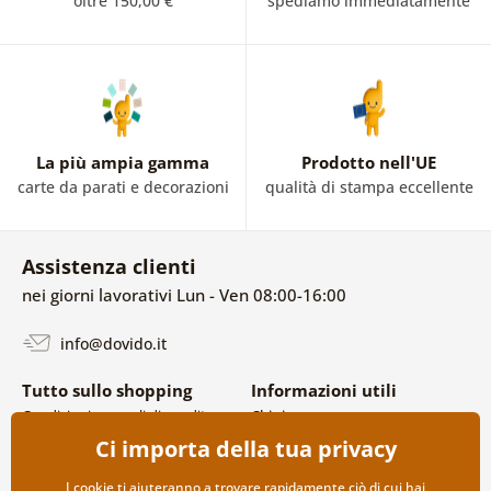
oltre 150,00 €
spediamo immediatamente
La più ampia gamma
Prodotto nell'UE
carte da parati e decorazioni
qualità di stampa eccellente
Assistenza clienti
nei giorni lavorativi Lun - Ven 08:00-16:00
info@dovido.it
Tutto sullo shopping
Informazioni utili
Condizioni generali di vendita e
Chi siamo
reclami
FAQ
Ci importa della tua privacy
Politica sulla privacy
Contatti
Opzioni di spedizione e
Collaborazione all’ingrosso
I cookie ti aiuteranno a trovare rapidamente ciò di cui hai