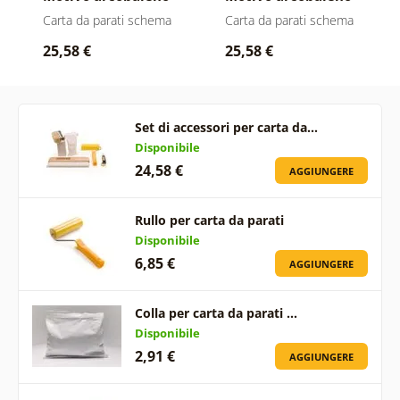
sfumato Mid-
bianco-blu Mid-
Carta da parati schema
Carta da parati schema
Century
Century
25,58 €
25,58 €
Set di accessori per carta da…
Disponibile
24,58 €
AGGIUNGERE
Rullo per carta da parati
Disponibile
6,85 €
AGGIUNGERE
Colla per carta da parati …
Disponibile
2,91 €
AGGIUNGERE