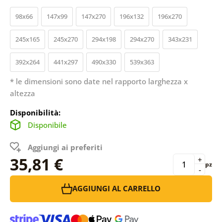
98x66
147x99
147x270
196x132
196x270
245x165
245x270
294x198
294x270
343x231
392x264
441x297
490x330
539x363
* le dimensioni sono date nel rapporto larghezza x
altezza
Disponibilità:
Disponibile
Aggiungi ai preferiti
35,81 €
+
pz
-
AGGIUNGI AL CARRELLO