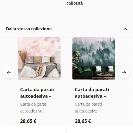
collosità
Dalla stessa collezione
Carta da parati
Carta da parati
C
autoadesiva –
autoadesiva –
a
Foglie con
Foresta nella
M
Carta da parati
Carta da parati
C
sfumatura
nebbia
autoadesive
autoadesive
a
a
pastello
28,65 €
28,65 €
2