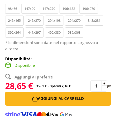
98x66
147x99
147x270
196x132
196x270
245x165
245x270
294x198
294x270
343x231
392x264
441x297
490x330
539x363
* le dimensioni sono date nel rapporto larghezza x
altezza
Disponibilità:
Disponibile
Aggiungi ai preferiti
28,65 €
+
35,81 €
Risparmi
7,16 €
pz
-
AGGIUNGI AL CARRELLO