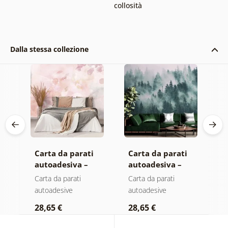
collosità
Dalla stessa collezione
Carta da parati
Carta da parati
C
autoadesiva –
autoadesiva –
a
Foglie con
Foresta nella
M
Carta da parati
Carta da parati
C
sfumatura
nebbia
autoadesive
autoadesive
a
a
pastello
28,65 €
28,65 €
2