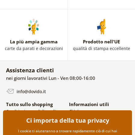
La più ampia gamma
Prodotto nell'UE
carte da parati e decorazioni
qualità di stampa eccellente
Assistenza clienti
nei giorni lavorativi Lun - Ven 08:00-16:00
info@dovido.it
Tutto sullo shopping
Informazioni utili
Condizioni generali di vendita e
Chi siamo
reclami
FAQ
Ci importa della tua privacy
Politica sulla privacy
Contatti
Opzioni di spedizione e
Collaborazione all’ingrosso
I cookie ti aiuteranno a trovare rapidamente ciò di cui hai