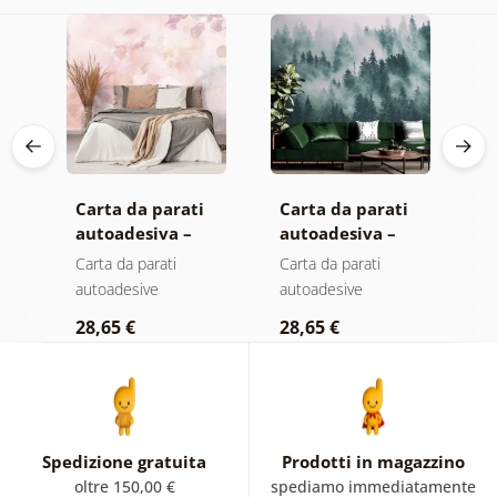
Carta da parati
Carta da parati
C
autoadesiva –
autoadesiva –
a
Foglie con
Foresta nella
F
Carta da parati
Carta da parati
C
a
sfumatura
nebbia
n
autoadesive
autoadesive
a
pastello
c
28,65 €
28,65 €
2
Spedizione gratuita
Prodotti in magazzino
oltre 150,00 €
spediamo immediatamente