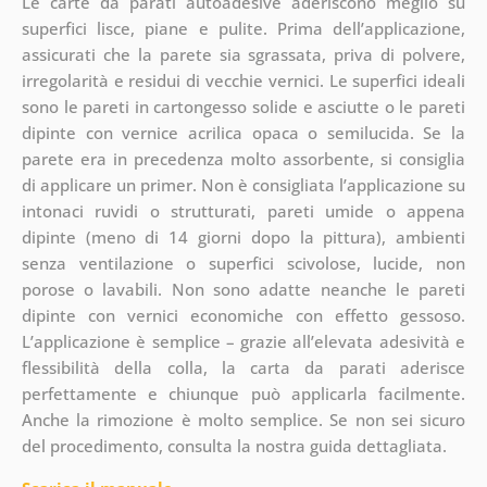
Le carte da parati autoadesive aderiscono meglio su
superfici lisce, piane e pulite. Prima dell’applicazione,
assicurati che la parete sia sgrassata, priva di polvere,
irregolarità e residui di vecchie vernici. Le superfici ideali
sono le pareti in cartongesso solide e asciutte o le pareti
dipinte con vernice acrilica opaca o semilucida. Se la
parete era in precedenza molto assorbente, si consiglia
di applicare un primer. Non è consigliata l’applicazione su
intonaci ruvidi o strutturati, pareti umide o appena
dipinte (meno di 14 giorni dopo la pittura), ambienti
senza ventilazione o superfici scivolose, lucide, non
porose o lavabili. Non sono adatte neanche le pareti
dipinte con vernici economiche con effetto gessoso.
L’applicazione è semplice – grazie all’elevata adesività e
flessibilità della colla, la carta da parati aderisce
perfettamente e chiunque può applicarla facilmente.
Anche la rimozione è molto semplice. Se non sei sicuro
del procedimento, consulta la nostra guida dettagliata.