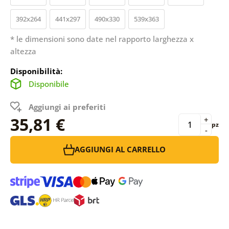
392x264
441x297
490x330
539x363
* le dimensioni sono date nel rapporto larghezza x
altezza
Disponibilità:
Disponibile
Aggiungi ai preferiti
35,81 €
+
pz
-
AGGIUNGI AL CARRELLO