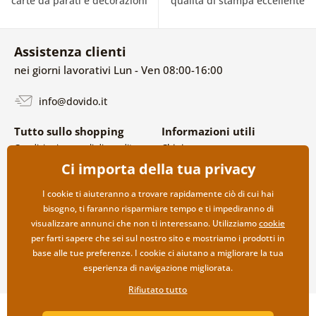
carte da parati e decorazioni
qualità di stampa eccellente
Assistenza clienti
nei giorni lavorativi Lun - Ven 08:00-16:00
info@dovido.it
Tutto sullo shopping
Informazioni utili
Condizioni generali di vendita e
Chi siamo
reclami
FAQ
Ci importa della tua privacy
Politica sulla privacy
Contatti
Opzioni di spedizione e
Collaborazione all’ingrosso
I cookie ti aiuteranno a trovare rapidamente ciò di cui hai
pagamento
bisogno, ti faranno risparmiare tempo e ti impediranno di
Reso della merce
visualizzare annunci che non ti interessano. Utilizziamo
cookie
per farti sapere che sei sul nostro sito e mostriamo i prodotti in
base alle tue preferenze. I cookie ci aiutano a migliorare la tua
esperienza di navigazione migliorata.
Rifiutato tutto
Copyright ©2019 © Dovido.it.