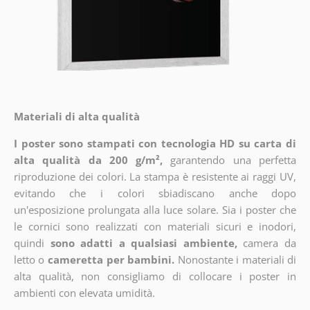
Materiali di alta qualità
I poster sono stampati con tecnologia HD su carta di
alta qualità da 200 g/m²,
garantendo una perfetta
riproduzione dei colori. La stampa è resistente ai raggi UV,
evitando che i colori sbiadiscano anche dopo
un'esposizione prolungata alla luce solare. Sia i poster che
le cornici sono realizzati con materiali sicuri e inodori,
quindi
sono adatti a qualsiasi ambiente,
camera da
letto o
cameretta per bambini.
Nonostante i materiali di
alta qualità, non consigliamo di collocare i poster in
ambienti con elevata umidità.