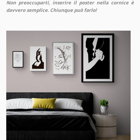
Non preoccuparti, inserire il poster nella cornice è
davvero semplice. Chiunque può farlo!