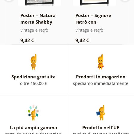
Poster – Natura
Poster – Signore
P
morta Shabby
retrò con
p
Chic di lusso
ombrelli
Vintage e retrò
Vintage e retrò
B
9,42 €
9,42 €
7
Spedizione gratuita
Prodotti in magazzino
oltre 150,00 €
spediamo immediatamente
La più ampia gamma
Prodotto nell'UE