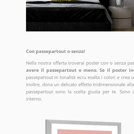
Con passepartout o senza!
Nella nostra offerta troverai poster con o senza pa
avere il passepartout o meno. Se il poster in
passepartout in tonalità ecru esalta i colori e crea u
Inoltre, dona un delicato effetto tridimensionale alla
passepartout sono la scelta giusta per te. Sono 
interno.