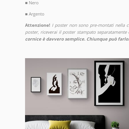
■
Nero
■
Argento
Attenzione!
I poster non sono pre-montati nella 
poster, riceverai il poster stampato separatamente d
cornice è davvero semplice. Chiunque può farlo