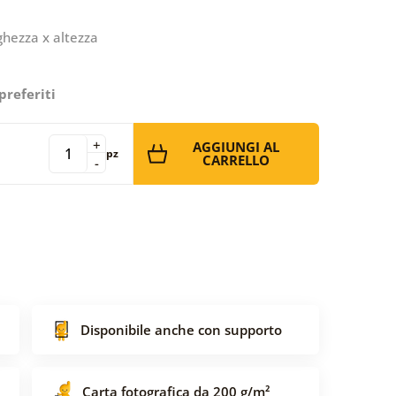
ghezza x altezza
preferiti
+
AGGIUNGI AL
pz
CARRELLO
-
Disponibile anche con supporto
Carta fotografica da 200 g/m²