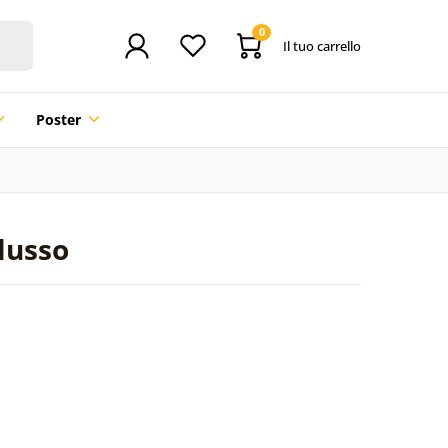
0
Il tuo carrello
Poster
 lusso