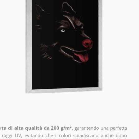
ta di alta qualità da 200 g/m²,
garantendo una perfetta
i raggi UV, evitando che i colori sbiadiscano anche dopo