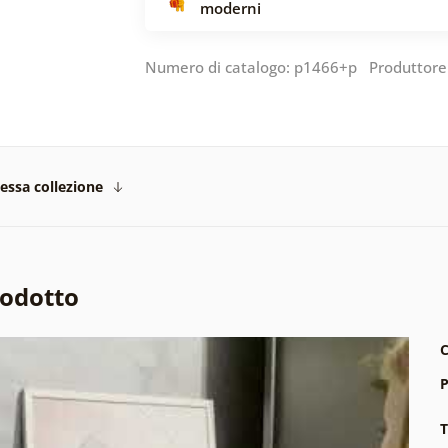
moderni
Numero di catalogo: p1466+p Produttore
tessa collezione
rodotto
C
P
T