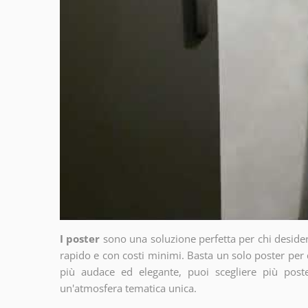
I poster
sono una soluzione perfetta per chi deside
rapido e con costi minimi. Basta un solo poster per 
più audace ed elegante, puoi scegliere più poste
un'atmosfera tematica unica.