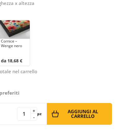
ghezza x altezza
Cornice –
Wenge nero
da 18,68 €
otale nel carrello
preferiti
+
AGGIUNGI AL
pz
CARRELLO
-