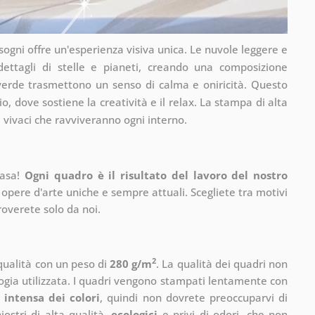
 sogni offre un'esperienza visiva unica. Le nuvole leggere e
 dettagli di stelle e pianeti, creando una composizione
 verde trasmettono un senso di calma e oniricità. Questo
io, dove sostiene la creatività e il relax. La stampa di alta
i vivaci che ravviveranno ogni interno.
casa!
Ogni quadro è il risultato del lavoro del nostro
 opere d'arte uniche e sempre attuali. Scegliete tra motivi
roverete solo da noi.
2
 qualità con un peso di
280 g/m
. La qualità dei quadri non
ogia utilizzata. I quadri vengono stampati lentamente con
 intensa dei colori
, quindi non dovrete preoccuparvi di
ostri di alta qualità,
ecologici
e privi di odori, che non