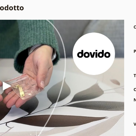
rodotto
C
P
T
C
N
V