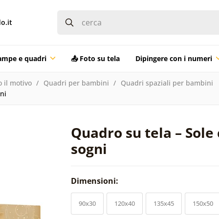
o.it
ampe e quadri
📤 Foto su tela
Dipingere con i numeri
 il motivo
Quadri per bambini
Quadri spaziali per bambini
ni
Quadro su tela – Sole 
sogni
Dimensioni:
90x30
120x40
135x45
150x50