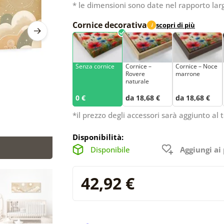
* le dimensioni sono date nel rapporto lar
Cornice decorativa
scopri di più
i
Senza cornice
Cornice –
Cornice – Noce
Rovere
marrone
naturale
0 €
da 18,68 €
da 18,68 €
*il prezzo degli accessori sarà aggiunto al t
Disponibilità:
Disponibile
Aggiungi ai 
42,92 €