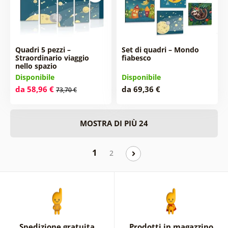
Quadri 5 pezzi –
Set di quadri – Mondo
Straordinario viaggio
fiabesco
nello spazio
Disponibile
Disponibile
da 58,96 €
da 69,36 €
73,70 €
MOSTRA DI PIÙ 24
1
2
Spedizione gratuita
Prodotti in magazzino