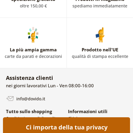
oltre 150,00 €
spediamo immediatamente
La più ampia gamma
Prodotto nell'UE
carte da parati e decorazioni
qualità di stampa eccellente
Assistenza clienti
nei giorni lavorativi Lun - Ven 08:00-16:00
info@dovido.it
Tutto sullo shopping
Informazioni utili
Condizioni generali di vendita e
Chi siamo
reclami
FAQ
Ci importa della tua privacy
Politica sulla privacy
Contatti