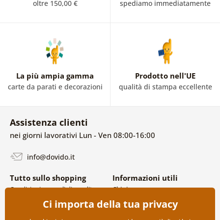
oltre 150,00 €
spediamo immediatamente
La più ampia gamma
Prodotto nell'UE
carte da parati e decorazioni
qualità di stampa eccellente
Assistenza clienti
nei giorni lavorativi Lun - Ven 08:00-16:00
info@dovido.it
Tutto sullo shopping
Informazioni utili
Condizioni generali di vendita e
Chi siamo
reclami
FAQ
Ci importa della tua privacy
Politica sulla privacy
Contatti
Opzioni di spedizione e
Collaborazione all’ingrosso