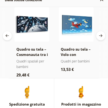
 –
Quadro su tela –
Quadro su tela –
Q
le
Cosmonauta tra i
Volo con
D
pianeti
aeroplanino
s
Quadri spaziali per
Quadri per bambini
Q
bambini
b
13,53 €
29,48 €
1
Spedizione gratuita
Prodotti in magazzino