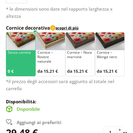
* le dimensioni sono date nel rapporto larghezza x
altezza
Cornice decorativa
scopri di più
i
Senza cornice
Cornice –
Cornice – Noce
Cornice –
Rovere
marrone
Wenge nero
naturale
0 €
da 15,21 €
da 15,21 €
da 15,21 €
*il prezzo degli accessori sarà aggiunto al totale nel
carrello
Disponibilità:
Disponibile
Aggiungi ai preferiti
29,48 €
+
pz