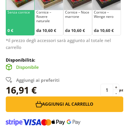
Senza cornice
Cornice –
Cornice – Noce
Cornice –
Rovere
marrone
Wenge nero
naturale
0 €
da 10,60 €
da 10,60 €
da 10,60 €
*il prezzo degli accessori sarà aggiunto al totale nel
carrello
Disponibilità:
Disponibile
Aggiungi ai preferiti
16,91 €
+
pz
-
AGGIUNGI AL CARRELLO