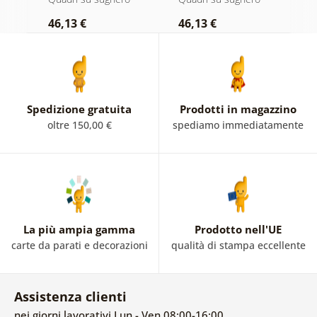
46,13 €
46,13 €
1
Spedizione gratuita
Prodotti in magazzino
oltre 150,00 €
spediamo immediatamente
La più ampia gamma
Prodotto nell'UE
carte da parati e decorazioni
qualità di stampa eccellente
Assistenza clienti
nei giorni lavorativi Lun - Ven 08:00-16:00