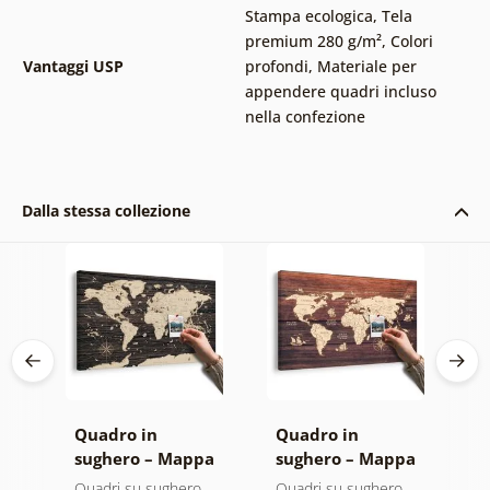
Stampa ecologica
,
Tela
premium 280 g/m²
,
Colori
Vantaggi USP
profondi
,
Materiale per
appendere quadri incluso
nella confezione
Dalla stessa collezione
 –
Quadro in
Quadro in
S
pa
sughero – Mappa
sughero – Mappa
M
su sfondo di legno
su legno
m
Quadri su sughero
Quadri su sughero
Q