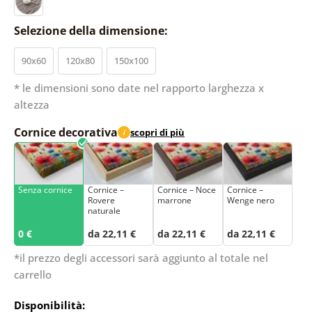
Selezione della dimensione:
90x60
120x80
150x100
* le dimensioni sono date nel rapporto larghezza x
altezza
Cornice decorativa
scopri di più
i
Senza cornice
Cornice –
Cornice – Noce
Cornice –
Rovere
marrone
Wenge nero
naturale
0 €
da 22,11 €
da 22,11 €
da 22,11 €
*il prezzo degli accessori sarà aggiunto al totale nel
carrello
Disponibilità: