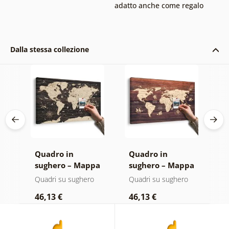
adatto anche come regalo
Dalla stessa collezione
Quadro in
Quadro in
P
pa
sughero – Mappa
sughero – Mappa
p
su sfondo di legno
su legno
(
Quadri su sughero
Quadri su sughero
P
46,13 €
46,13 €
1