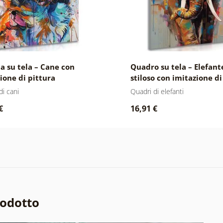
 su tela – Cane con
Quadro su tela – Elefant
ione di pittura
stiloso con imitazione di
pittura
di cani
Quadri di elefanti
€
16,91 €
rodotto