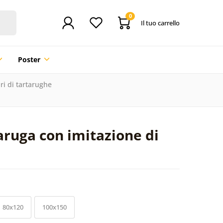
0
Il tuo carrello
Poster
i di tartarughe
aruga con imitazione di
80x120
100x150