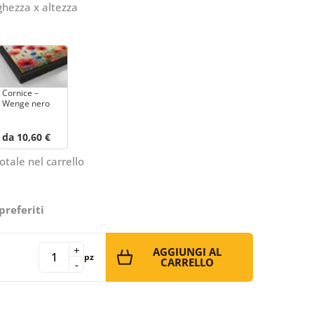
ghezza x altezza
Cornice –
Wenge nero
da 10,60 €
otale nel carrello
preferiti
+
AGGIUNGI AL
pz
CARRELLO
-