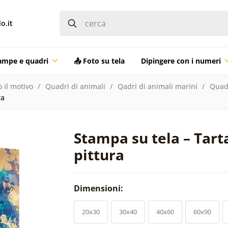
o.it
ampe e quadri
📤 Foto su tela
Dipingere con i numeri
 il motivo
Quadri di animali
Qadri di animali marini
Quadr
ra
Stampa su tela – Tart
pittura
Dimensioni:
20x30
30x40
40x60
60x90