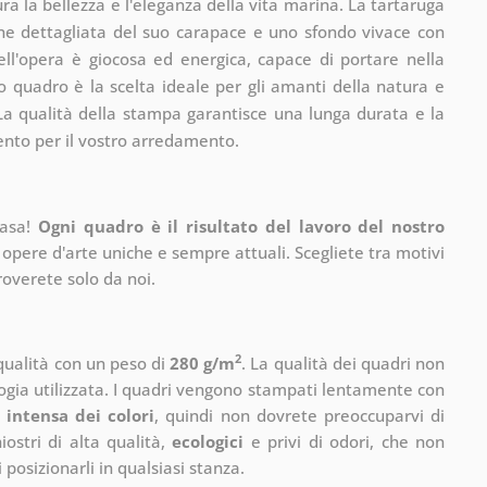
ura la bellezza e l'eleganza della vita marina. La tartaruga
ione dettagliata del suo carapace e uno sfondo vivace con
ell'opera è giocosa ed energica, capace di portare nella
o quadro è la scelta ideale per gli amanti della natura e
 La qualità della stampa garantisce una lunga durata e la
ento per il vostro arredamento.
casa!
Ogni quadro è il risultato del lavoro del nostro
 opere d'arte uniche e sempre attuali. Scegliete tra motivi
roverete solo da noi.
2
 qualità con un peso di
280 g/m
. La qualità dei quadri non
ogia utilizzata. I quadri vengono stampati lentamente con
 intensa dei colori
, quindi non dovrete preoccuparvi di
ostri di alta qualità,
ecologici
e privi di odori, che non
 posizionarli in qualsiasi stanza.