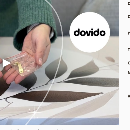
C
C
P
T
C
N
V