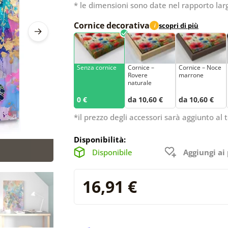
* le dimensioni sono date nel rapporto lar
Cornice decorativa
scopri di più
i
Senza cornice
Cornice –
Cornice – Noce
Rovere
marrone
naturale
0 €
da 10,60 €
da 10,60 €
*il prezzo degli accessori sarà aggiunto al t
Disponibilità:
Disponibile
Aggiungi ai 
16,91 €