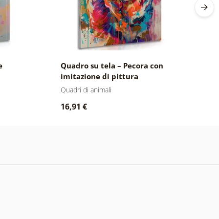
e
Quadro su tela – Pecora con
Q
imitazione di pittura
i
Quadri di animali
Qu
16,91 €
1