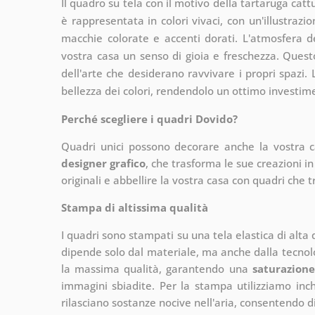
Il quadro su tela con il motivo della tartaruga catt
è rappresentata in colori vivaci, con un'illustraz
macchie colorate e accenti dorati. L'atmosfera d
vostra casa un senso di gioia e freschezza. Quest
dell'arte che desiderano ravvivare i propri spazi.
bellezza dei colori, rendendolo un ottimo investim
Perché scegliere i quadri Dovido?
Quadri unici possono decorare anche la vostra 
designer grafico
, che
trasforma le sue creazioni in
originali e abbellire la vostra casa con quadri che t
Stampa di altissima qualità
I quadri sono stampati su una tela elastica di alta
dipende solo dal materiale, ma anche dalla tecnol
la massima qualità, garantendo una
saturazione
immagini sbiadite. Per la stampa utilizziamo inchi
rilasciano sostanze nocive nell'aria, consentendo di