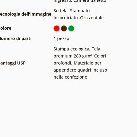
Ingresso
,
Camera da letto
Su tela
,
Stampato
,
ecnologia dell'immagine
Incorniciato
,
Orizzontale
olore
umero di parti
1 pezzo
Stampa ecologica
,
Tela
premium 280 g/m²
,
Colori
antaggi USP
profondi
,
Materiale per
appendere quadri incluso
nella confezione