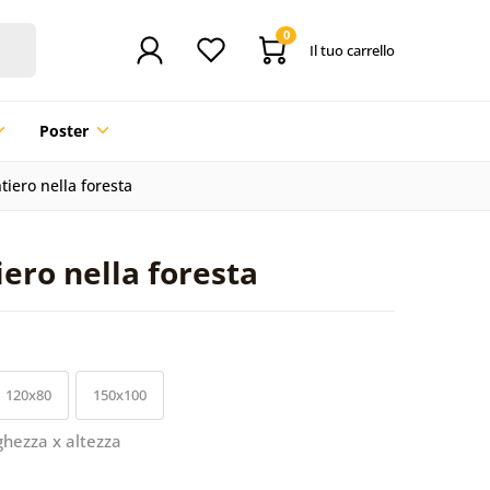
0
Il tuo carrello
Poster
tiero nella foresta
iero nella foresta
120x80
150x100
ghezza x altezza