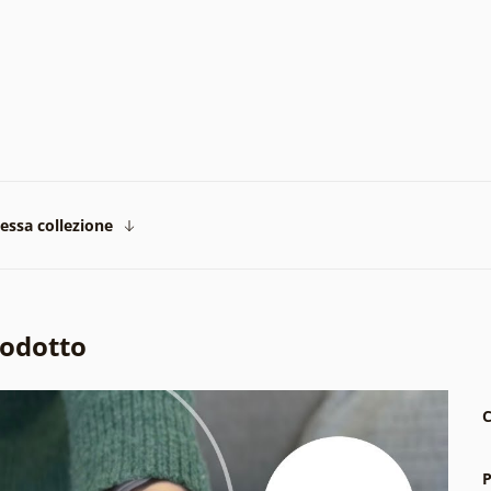
tessa collezione
rodotto
C
P