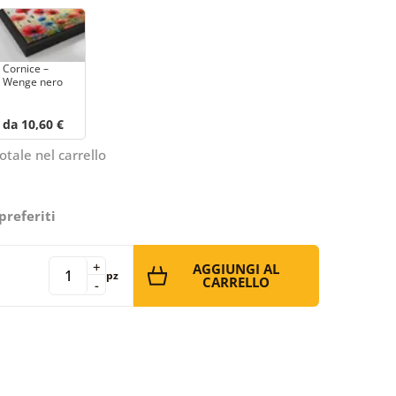
Cornice –
Wenge nero
da 10,60 €
otale nel carrello
preferiti
+
AGGIUNGI AL
pz
CARRELLO
-