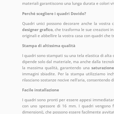
materiali garantiscono una lunga durata e colori vi
Perché scegliere i quadri Dovido?
Quadri unici possono decorare anche la vostra 
designer grafico
, che
trasforma le sue creazioni in
originali e abbellire la vostra casa con quadri che t
Stampa di altissima qualità
I quadri sono stampati su una tela elastica di alta
dipende solo dal materiale, ma anche dalla tecnol
la massima qualità, garantendo una
saturazione
immagini sbiadite. Per la stampa utilizziamo inchi
rilasciano sostanze nocive nell'aria, consentendo di
Facile installazione
I quadri sono pronti per essere appesi immediata
con uno spessore di 16 mm. I quadri vengono fo
dimensioni), che possono essere facilmente avvitati