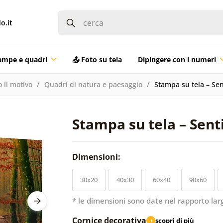
o.it
ampe e quadri
📤 Foto su tela
Dipingere con i numeri
 il motivo
Quadri di natura e paesaggio
Stampa su tela – Sen
Stampa su tela – Sent
Dimensioni:
30x20
40x30
60x40
90x60
* le dimensioni sono date nel rapporto lar
Cornice decorativa
scopri di più
i