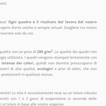
vaci.
casa!
Ogni quadro è il risultato del lavoro del nostro
 opere d'arte uniche e sempre attuali. Scegliete tra motivi
roverete solo da noi.
2
 qualità con un peso di
280 g/m
. La qualità dei quadri non
ogia utilizzata. I quadri vengono stampati lentamente con
 intensa dei colori
, quindi non dovrete preoccuparvi di
ostri di alta qualità,
ecologici
e privi di odori, che non
 posizionarli in qualsiasi stanza.
mente! La tela è accuratamente tesa su un telaio robusto
rniti con 1 o 2 ganci di sospensione (a seconda delle
 al telaio in base alle vostre esigenze.